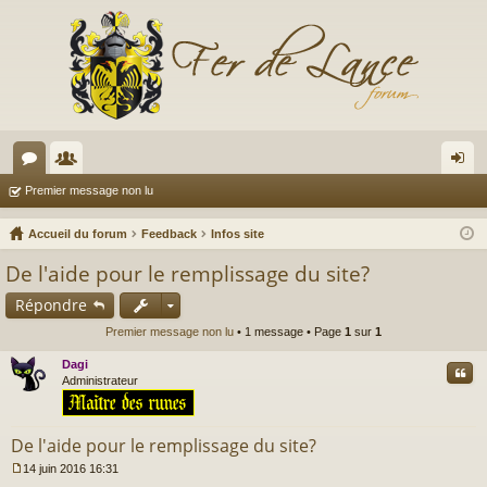
or
e
on
Premier message non lu
u
m
ne
Accueil du forum
Feedback
Infos site
m
br
xi
De l'aide pour le remplissage du site?
s
es
on
Répondre
Premier message non lu
• 1 message • Page
1
sur
1
Dagi
Cite
Administrateur
De l'aide pour le remplissage du site?
14 juin 2016 16:31
M