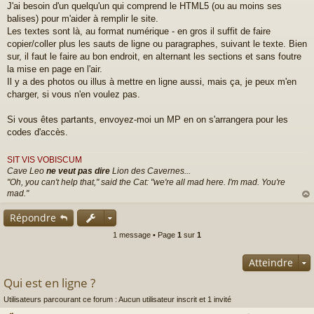
J'ai besoin d'un quelqu'un qui comprend le HTML5 (ou au moins ses
e
s
balises) pour m'aider à remplir le site.
s
Les textes sont là, au format numérique - en gros il suffit de faire
a
copier/coller plus les sauts de ligne ou paragraphes, suivant le texte. Bien
g
sur, il faut le faire au bon endroit, en alternant les sections et sans foutre
e
la mise en page en l'air.
n
o
Il y a des photos ou illus à mettre en ligne aussi, mais ça, je peux m'en
n
charger, si vous n'en voulez pas.
l
u
Si vous êtes partants, envoyez-moi un MP en on s'arrangera pour les
codes d'accès.
SIT VIS VOBISCUM
Cave Leo
ne veut pas dire
Lion des Cavernes...
"Oh, you can't help that," said the Cat: "we're all mad here. I'm mad. You're
mad."
au
Répondre
t
1 message • Page
1
sur
1
Atteindre
Qui est en ligne ?
Utilisateurs parcourant ce forum : Aucun utilisateur inscrit et 1 invité