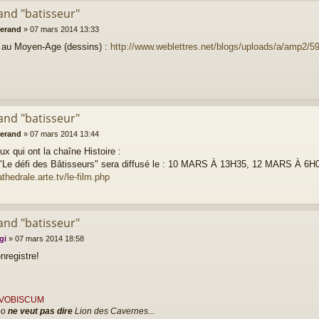
and "batisseur"
lerand
»
07 mars 2014 13:33
e au Moyen-Age (dessins) :
http://www.weblettres.net/blogs/uploads/a/amp2/5
and "batisseur"
lerand
»
07 mars 2014 13:44
ux qui ont la chaîne Histoire :
 "Le défi des Bâtisseurs" sera diffusé le : 10 MARS À 13H35, 12 MARS À 6
athedrale.arte.tv/le-film.php
and "batisseur"
gi
»
07 mars 2014 18:58
enregistre!
S VOBISCUM
eo
ne veut pas dire
Lion des Cavernes...