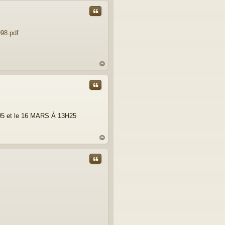
t
Citer
998.pdf
au
t
Citer
H05 et le 16 MARS À 13H25
au
t
Citer