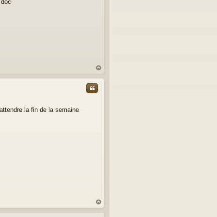
 doc
C
au
t
Citer
 attendre la fin de la semaine
C
au
t