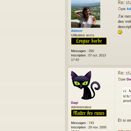
Re: st
ac
te
par
Ad
r
M
J'ai ra
M
e
ar
s
des méti
io
s
descript
tt
a
Adenor
e
g
Utilisateur accro
e
n
o
Messages :
250
n
Inscription :
07 oct. 2013
l
17:43
u
Re: st
par
Da
M
e
M
s
s
si tu
a
proc
Dagi
g
Administrateur
e
n
o
Et si on
n
Messages :
743
l
Inscription :
29 nov. 2005
u