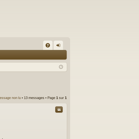
A
on
Q
ne
xi
on
essage non lu
• 13 messages • Page
1
sur
1
Citer