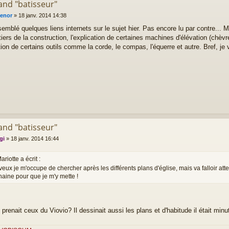
and "batisseur"
enor
»
18 janv. 2014 14:38
ssemblé quelques liens internets sur le sujet hier. Pas encore lu par contre... 
ers de la construction, l'explication de certaines machines d'élévation (chèvre
ion de certains outils comme la corde, le compas, l'équerre et autre. Bref, je 
and "batisseur"
gi
»
18 janv. 2014 16:44
ariotte a écrit :
 veux je m'occupe de chercher après les différents plans d'église, mais va falloir att
haine pour que je m'y mette !
 prenait ceux du Viovio? Il dessinait aussi les plans et d'habitude il était min