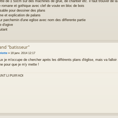
tte de ± 50cm sur des machines de grue, de chantier etc. il faut trouver de la
e romane et gothique avec clef de voute en bloc de bois
 sable pour dessiner des plans
me et explication de palans
sur parchemin d'une eglise avec nom des differente partie
e d'ogive
utant
and "batisseur"
riotte
»
18 janv. 2014 12:17
ux je m'occupe de chercher après les différents plans d'église, mais va falloir
ne pour que je m'y mette !
NT LI PUI!!! AOI