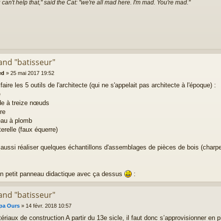
 can't help that," said the Cat: "we're all mad here. I'm mad. You're mad."
and "batisseur"
ed
»
25 mai 2017 19:52
faire les 5 outils de l'architecte (qui ne s'appelait pas architecte à l'époque) :
e
rde à treize nœuds
rre
veau à plomb
terelle (faux équerre)
 aussi réaliser quelques échantillons d'assemblages de pièces de bois (charpent
un petit panneau didactique avec ça dessus
:
and "batisseur"
pa Ours
»
14 févr. 2018 10:57
riaux de construction A partir du 13e sicle, il faut donc s’approvisionner en pie