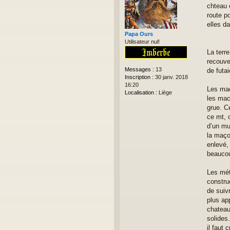
s
chteau 
s
route po
a
elles d
g
Papa Ours
e
Utilisateur nul!
n
o
La terre
n
recouver
l
Messages :
13
de futai
u
Inscription :
30 janv. 2018
16:20
Les mac
Localisation :
Liège
les mac
grue. Ce
ce mt, 
d’un mu
la maço
enlevé,
beauco
Les mét
constru
de suivr
plus ap
chateau
solides.
il faut