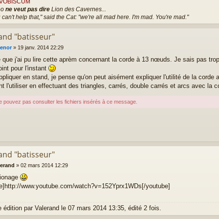
S VOBISCUM
eo
ne veut pas dire
Lion des Cavernes...
 can't help that," said the Cat: "we're all mad here. I'm mad. You're mad."
and "batisseur"
enor
»
19 janv. 2014 22:29
e que j'ai pu lire cette aprèm concernant la corde à 13 nœuds. Je sais pas trop
joint pour l'instant
ppliquer en stand, je pense qu'on peut aisément expliquer l'utilité de la corde 
 l'utiliser en effectuant des triangles, carrés, double carrés et arcs avec la c
e pouvez pas consulter les fichiers insérés à ce message.
and "batisseur"
lerand
»
02 mars 2014 12:29
sionage
be]http://www.youtube.com/watch?v=152Yprx1WDs[/youtube]
e édition par
Valerand
le 07 mars 2014 13:35, édité 2 fois.