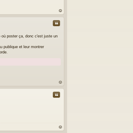
au
t
Citer
 où poster ça, donc c'est juste un
au publique et leur montrer
orde.
au
t
Citer
au