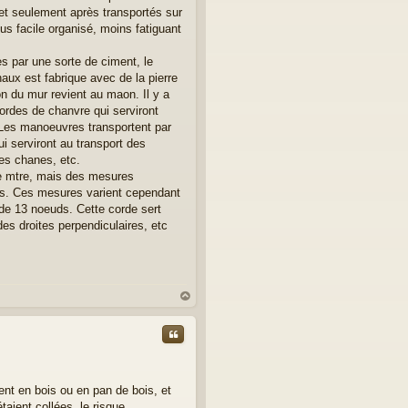
e et seulement après transportés sur
lus facile organisé, moins fatiguant
les par une sorte de ciment, le
haux est fabrique avec de la pierre
on du mur revient au maon. Il y a
ordes de chanvre qui serviront
. Les manoeuvres transportent par
ui serviront au transport des
des chanes, etc.
le mtre, mais des mesures
ns. Ces mesures varient cependant
rde 13 noeuds. Cette corde sert
des droites perpendiculaires, etc
au
t
Citer
ent en bois ou en pan de bois, et
taient collées, le risque