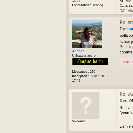
SIT VI
13:24
Localisation :
Rebecq
Cave L
"Oh, you
Re: st
par
Ad
M
Voilà c
e
s
fichier 
s
Pour l'a
a
Adenor
comment
g
Utilisateur accro
e
Vous n
n
o
Messages :
250
n
Inscription :
07 oct. 2013
l
17:43
u
Re: st
par
Va
M
Bon vi
e
s
[youtu
s
Valerand
a
g
Dernièr
e