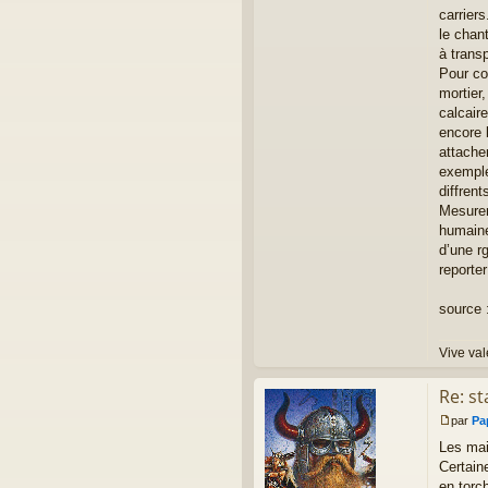
carriers
le chant
à trans
Pour con
mortier
calcair
encore 
attache
exemple
diffren
Mesurer
humaine
d’une r
reporte
source 
Vive val
Re: st
par
Pa
M
Les mai
e
s
Certain
s
en torch