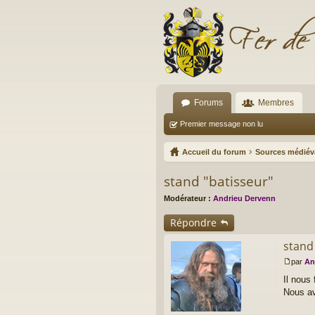
Forums
Membres
Premier message non lu
Accueil du forum
Sources médiév
stand "batisseur"
Modérateur :
Andrieu Dervenn
Répondre
stand
par
An
M
Il nous
e
s
Nous av
s
a