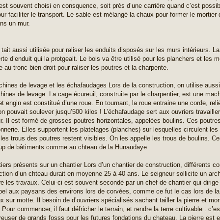
est souvent choisi en consquence, soit près d’une carrière quand c’est possible
ur faciliter le transport. Le sable est mélangé la chaux pour former le mortier 
ans un mur.
 tait aussi utilisée pour raliser les enduits disposés sur les murs intérieurs. L
te d’enduit qui la protgeait. Le bois va être utilisé pour les planchers et les 
e au tronc bien droit pour raliser les poutres et la charpente.
hines de levage et les échafaudages Lors de la construction, on utilise aussi
hines de levage. La cage écureuil, construite par le charpentier, est une mach
t engin est constitué d’une roue. En tournant, la roue entraine une corde, reli
on pouvait soulever jusqu’500 kilos ! L’échafaudage sert aux ouvriers travailler
r. Il est formé de grosses poutres horizontales, appelées boulins. Ces poutr
nnerie. Elles supportent les platelages (planches) sur lesquelles circulent les
 les trous des poutres restent visibles. On les appelle les trous de boulins. Ce
up de bâtiments comme au chteau de la Hunaudaye
iers présents sur un chantier Lors d’un chantier de construction, différents co
ction d’un chteau durait en moyenne 25 à 40 ans. Le seigneur sollicite un archi
e les travaux. Celui-ci est souvent secondé par un chef de chantier qui dirige l
pel aux paysans des environs lors de corvées, comme ce fut le cas lors de la
x sur motte. Il besoin de d’ouvriers spécialisés sachant tailler la pierre et m
 Pour commencer, il faut défricher le terrain, et rendre la terre cultivable : c’e
 creuser de grands fosss pour les futures fondations du chateau. La pierre est e