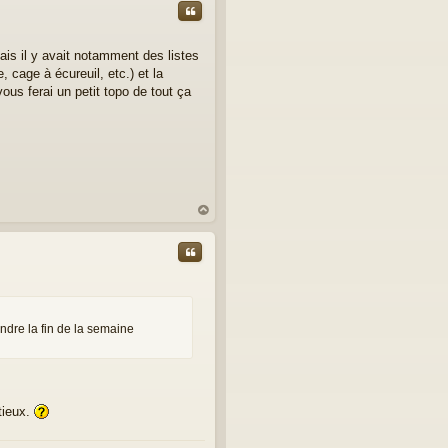
Citer
Mais il y avait notamment des listes
, cage à écureuil, etc.) et la
vous ferai un petit topo de tout ça
au
t
Citer
endre la fin de la semaine
utieux.