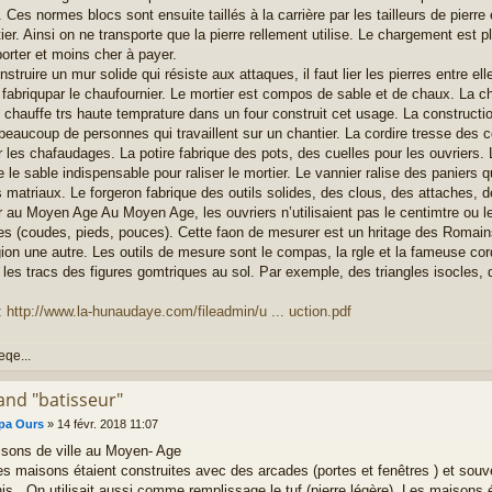
. Ces normes blocs sont ensuite taillés à la carrière par les tailleurs de pierr
ier. Ainsi on ne transporte que la pierre rellement utilise. Le chargement est p
porter et moins cher à payer.
struire un mur solide qui résiste aux attaques, il faut lier les pierres entre el
, fabriqupar le chaufournier. Le mortier est compos de sable et de chaux. La c
e chauffe trs haute temprature dans un four construit cet usage. La constructi
beaucoup de personnes qui travaillent sur un chantier. La cordire tresse des c
r les chafaudages. La potire fabrique des pots, des cuelles pour les ouvriers
 le sable indispensable pour raliser le mortier. Le vannier ralise des paniers q
ts matriaux. Le forgeron fabrique des outils solides, des clous, des attaches, 
 au Moyen Age Au Moyen Age, les ouvriers n’utilisaient pas le centimtre ou 
s (coudes, pieds, pouces). Cette faon de mesurer est un hritage des Romai
gion une autre. Les outils de mesure sont le compas, la rgle et la fameuse co
r les tracs des figures gomtriques au sol. Par exemple, des triangles isocles, 
:
http://www.la-hunaudaye.com/fileadmin/u ... uction.pdf
eqe...
and "batisseur"
pa Ours
»
14 févr. 2018 11:07
sons de ville au Moyen- Age
es maisons étaient construites avec des arcades (portes et fenêtres ) et souv
is . On utilisait aussi comme remplissage le tuf (pierre légère). Les maisons é