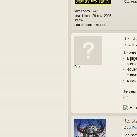
n
"Oh, you
o
n
Messages :
743
l
Inscription :
29 nov. 2005
u
13:24
Localisation :
Rebecq
Re: st
par
Fr
M
Je vais 
e
s
- la pig
s
- la co
Fred
a
- l'éque
g
- le ni
e
- la sau
n
o
n
Je vais
l
etc.
u
Et 
Re: st
par
Pa
M
Les maté
e