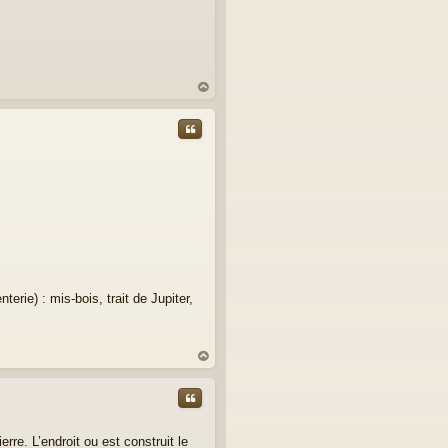
au
t
Citer
erie) : mis-bois, trait de Jupiter,
au
t
Citer
rre. L’endroit ou est construit le