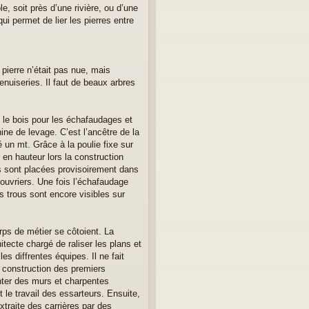
, soit près d’une rivière, ou d’une
qui permet de lier les pierres entre
a pierre n’était pas nue, mais
menuiseries. Il faut de beaux arbres
 le bois pour les échafaudages et
ine de levage. C’est l’ancêtre de la
é un mt. Grâce à la poulie fixe sur
 en hauteur lors la construction
es sont placées provisoirement dans
 ouvriers. Une fois l’échafaudage
s trous sont encore visibles sur
rps de métier se côtoient. La
tecte chargé de raliser les plans et
es diffrentes équipes. Il ne fait
 construction des premiers
onter des murs et charpentes
st le travail des essarteurs. Ensuite,
xtraite des carrières par des