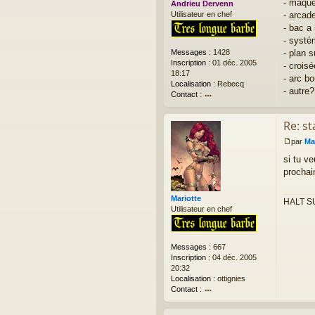
- maque
Andrieu Dervenn
g
- arcad
Utilisateur en chef
e
- bac a
n
o
- systé
n
- plan 
Messages :
1428
l
Inscription :
01 déc. 2005
- croisé
u
18:17
- arc bo
Localisation :
Rebecq
- autre?
Contact :
o
nt
Re: st
ac
te
par
Ma
r
M
si tu ve
A
e
n
s
prochai
dr
s
ie
a
Mariotte
HALT SU
u
g
Utilisateur en chef
D
e
er
n
ve
o
n
n
Messages :
667
n
l
Inscription :
04 déc. 2005
u
20:32
Localisation :
ottignies
Contact :
o
nt