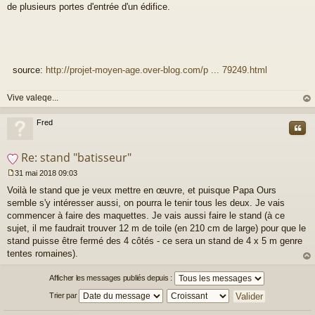
de plusieurs portes d'entrée d'un édifice.
source:
http://projet-moyen-age.over-blog.com/p ... 79249.html
Vive valeqe...
au
t
Fred
Cite
Re: stand "batisseur"
31 mai 2018 09:03
M
Voilà le stand que je veux mettre en œuvre, et puisque Papa Ours
e
s
semble s'y intéresser aussi, on pourra le tenir tous les deux. Je vais
s
commencer à faire des maquettes. Je vais aussi faire le stand (à ce
a
sujet, il me faudrait trouver 12 m de toile (en 210 cm de large) pour que le
g
stand puisse être fermé des 4 côtés - ce sera un stand de 4 x 5 m genre
e
tentes romaines).
n
o
au
n
t
Afficher les messages publiés depuis :
l
Trier par
u