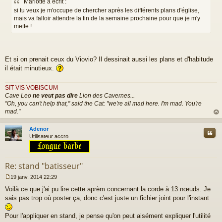
Mariotte a écrit :
s
s
si tu veux je m'occupe de chercher après les différents plans d'église,
a
mais va falloir attendre la fin de la semaine prochaine pour que je m'y
g
mette !
e
n
o
n
Et si on prenait ceux du Viovio? Il dessinait aussi les plans et d'habitude
l
il était minutieux.
u
SIT VIS VOBISCUM
Cave Leo
ne veut pas dire
Lion des Cavernes...
"Oh, you can't help that," said the Cat: "we're all mad here. I'm mad. You're
mad."
au
t
Adenor
Cite
Utilisateur accro
Re: stand "batisseur"
19 janv. 2014 22:29
M
Voilà ce que j'ai pu lire cette aprèm concernant la corde à 13 nœuds. Je
e
s
sais pas trop où poster ça, donc c'est juste un fichier joint pour l'instant
s
a
Pour l'appliquer en stand, je pense qu'on peut aisément expliquer l'utilité
g