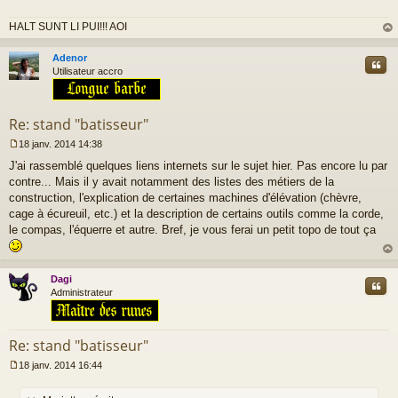
a
g
HALT SUNT LI PUI!!! AOI
e
n
au
o
t
Adenor
Cite
n
Utilisateur accro
l
u
Re: stand "batisseur"
18 janv. 2014 14:38
M
J'ai rassemblé quelques liens internets sur le sujet hier. Pas encore lu par
e
s
contre... Mais il y avait notamment des listes des métiers de la
s
construction, l'explication de certaines machines d'élévation (chèvre,
a
cage à écureuil, etc.) et la description de certains outils comme la corde,
g
le compas, l'équerre et autre. Bref, je vous ferai un petit topo de tout ça
e
n
o
au
n
t
Dagi
Cite
l
Administrateur
u
Re: stand "batisseur"
18 janv. 2014 16:44
M
e