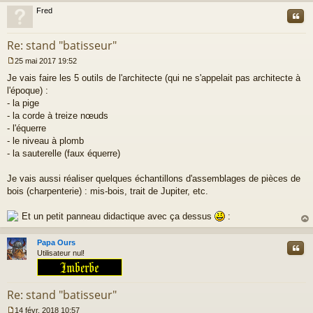
l
t
Fred
Cite
u
Re: stand "batisseur"
25 mai 2017 19:52
M
Je vais faire les 5 outils de l'architecte (qui ne s'appelait pas architecte à
e
s
l'époque) :
s
- la pige
a
- la corde à treize nœuds
g
- l'équerre
e
- le niveau à plomb
n
o
- la sauterelle (faux équerre)
n
l
Je vais aussi réaliser quelques échantillons d'assemblages de pièces de
u
bois (charpenterie) : mis-bois, trait de Jupiter, etc.
Et un petit panneau didactique avec ça dessus
:
au
t
Papa Ours
Cite
Utilisateur nul!
Re: stand "batisseur"
14 févr. 2018 10:57