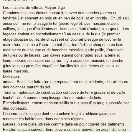
14 févr. 2018 11:07
M
Les maisons de ville au Moyen- Age
e
s
Certaines maisons étaient construites avec des arcades (portes et
s
fenêtres ) et souvent en bois ou en pan de bois, et en torchis . On utilisait
a
aussi comme remplissage le tuf (pierre légère). Les maisons étaient
g
collées, le risque d'épidémies et d'incendies était d'autant plus grand . Les
e
façades étaient en encorbellements3 au dessus de la rue (le premier
n
o
étage dépasse du rez de chaussée) on pourrait presque se toucher la
n
main d'une maison à l'autre. Le toit était formé d'une charpente en bois
l
recouverte de chaume et de branches tressées ou de paille, d'ardoises,
u
de tuiles ou de lauses. Les caves étaient construites sous la terre et
leurs fenêtres donnaient sur la rue. Il y a aussi des maisons en porche
(plus long au première étage).les familles les plus riches on les plus
haute maisons.
Definition:
arcade: Baie libre faite d'un arc reposant sur deux piédroits, des piliers ou
des colonnes partant du sol.
Torchis: matériaux de construction composé de terre grasse et de paille
haché, utilisé comme remplissage d'une structure de bois.
Encorbellement: construction en saillis sur le plan d'un mur, supportée par
des corbeaux.
Chaume: paille longue dont on a enlevé le grain, utilisée jadis pour
recouvrir les habitations dans certaines régions.
Lauses: pierre plate utilisée comme dalle ou pour couvrir des bâtiments.
Porche: espace couvert, hors oeuvre ou dans oeuvre, en avant d'une ou