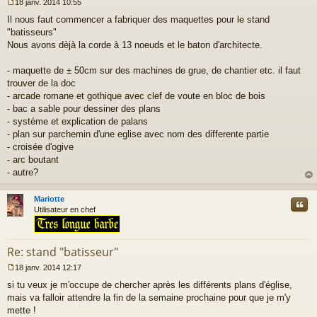
18 janv. 2014 10:55
M
Il nous faut commencer a fabriquer des maquettes pour le stand
e
s
"batisseurs"
s
Nous avons dèjà la corde à 13 noeuds et le baton d'architecte.
a
g
- maquette de ± 50cm sur des machines de grue, de chantier etc. il faut
e
trouver de la doc
n
o
- arcade romane et gothique avec clef de voute en bloc de bois
n
- bac a sable pour dessiner des plans
l
- systéme et explication de palans
u
- plan sur parchemin d'une eglise avec nom des differente partie
- croisée d'ogive
- arc boutant
- autre?
au
t
Mariotte
Cite
Utilisateur en chef
Re: stand "batisseur"
18 janv. 2014 12:17
M
si tu veux je m'occupe de chercher après les différents plans d'église,
e
s
mais va falloir attendre la fin de la semaine prochaine pour que je m'y
s
mette !