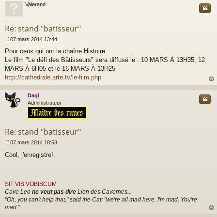
t
Valerand
g
Cite
e
n
Re: stand "batisseur"
o
n
07 mars 2014 13:44
l
M
u
Pour ceux qui ont la chaîne Histoire :
e
s
Le film "Le défi des Bâtisseurs" sera diffusé le : 10 MARS À 13H35, 12
s
MARS À 6H05 et le 16 MARS À 13H25
a
http://cathedrale.arte.tv/le-film.php
g
au
e
t
n
Dagi
Cite
o
Administrateur
n
l
u
Re: stand "batisseur"
07 mars 2014 18:58
M
Cool, j'enregistre!
e
s
s
a
SIT VIS VOBISCUM
g
Cave Leo
ne veut pas dire
Lion des Cavernes...
e
n
"Oh, you can't help that," said the Cat: "we're all mad here. I'm mad. You're
o
mad."
n
au