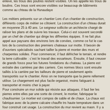
enlevé, les trous des poutres restent visibles. On les appelle les trous de
boulins. Ces trous sont encore visibles sur beaucoup de bâtiments
comme au chteau de la Hunaudaye
Les métiers présents sur un chantier Lors d’un chantier de construction,
différents corps de métier se côtoient. La construction d’un chteau durait
en moyenne 25 à 40 ans. Le seigneur sollicite un architecte chargé de
raliser les plans et de suivre les travaux. Celui-ci est souvent secondé
par un chef de chantier qui dirige les diffrentes équipes. Il ne fait plus
appel aux paysans des environs lors de corvées, comme ce fut le cas
lors de la construction des premiers chateaux sur motte. Il besoin de
d’ouvriers spécialisés sachant tailler la pierre et monter des murs et
charpentes solides. Pour commencer, il faut défricher le terrain, et rendre
la terre cultivable : c’est le travail des essarteurs. Ensuite, il faut creuser
de grands fosss pour les futures fondations du chateau. La pierre est
extraite des carrières par des carriers. Ces normes blocs sont ensuite
taillés à la carrière par les tailleurs de pierre et seulement après
transportés sur le chantier. Ainsi on ne transporte que la pierre rellement
utilise. Le chargement est plus facile organisé, moins fatiguant à
transporter et moins cher à payer.
Pour construire un mur solide qui résiste aux attaques, il faut lier les
pierres entre elles par une sorte de ciment, le mortier, fabriqupar le
chaufournier. Le mortier est compos de sable et de chaux. La chaux est
fabrique avec de la pierre calcaire chauffe trs haute temprature dans un
four construit cet usage. La construction du mur revient au maon. Il y a