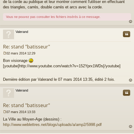
de la corde au publique et leur montrer comment l'utiliser en effectuant
e
des triangles, carrés, double carrés et arcs avec la corde.
n
o
n
Vous ne pouvez pas consulter les fichiers insérés à ce message.
l
u
au
t
Valerand
Cite
Re: stand "batisseur"
02 mars 2014 12:29
M
Bon visionage
e
s
[youtube]http://www.youtube.com/watch?v=152Yprx1WDs[/youtube]
s
a
g
Dernière édition par
Valerand
le 07 mars 2014 13:35, édité 2 fois.
e
au
n
t
Valerand
Cite
o
n
l
Re: stand "batisseur"
u
07 mars 2014 13:33
M
La Ville au Moyen-Age (dessins) :
e
s
http://www.weblettres.net/blogs/uploads/a/amp2/5998.pdf
s
au
a