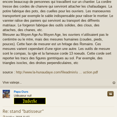
encore beaucoup de personnes qui travaillent sur un chantier. La cordire
tresse des cordes de chanvre qui serviront attacher les chafaudages. La
potire fabrique des pots, des cuelles pour les ouvriers. Les manoeuvres
transportent par exemple le sable indispensable pour raliser le mortier. Le
vannier ralise des paniers qui serviront au transport des diffrents
matriaux. Le forgeron fabrique des outils solides, des clous, des
attaches, des chanes, etc.
Mesurer au Moyen Age Au Moyen Age, les ouvriers n’utilisaient pas le
centimtre ou le mtre, mais des mesures humaines (coudes, pieds,
pouces). Cette faon de mesurer est un hritage des Romains. Ces
mesures varient cependant d’une rgion une autre. Les outils de mesure
sont le compas, la rgle et la fameuse corde 13 noeuds. Cette corde sert
reporter les tracs des figures gomtriques au sol. Par exemple, des
triangles isocles, des droites perpendiculaires, etc
source :
http://www.la-hunaudaye.com/fileadmin/u ... uction.pdf
Vive valeqe...
au
t
Papa Ours
Cite
Utilisateur nul!
Re: stand "batisseur"