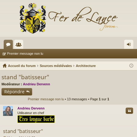
or
e
on
Premier message non lu
u
m
ne
Accueil du forum
Sources médiévales
Architecture
m
br
xi
stand "batisseur"
s
es
on
Modérateur :
Andrieu Dervenn
Répondre
Premier message non lu
• 13 messages • Page
1
sur
1
Andrieu Dervenn
Cite
Utilisateur en chef
stand "batisseur"