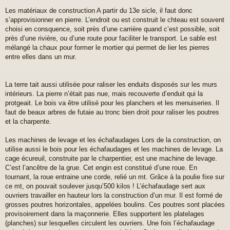
M
Les matériaux de construction A partir du 13e sicle, il faut donc
e
s
s’approvisionner en pierre. L’endroit ou est construit le chteau est souvent
s
choisi en consquence, soit près d’une carrière quand c’est possible, soit
a
près d’une rivière, ou d’une route pour faciliter le transport. Le sable est
g
mélangé la chaux pour former le mortier qui permet de lier les pierres
e
entre elles dans un mur.
n
o
n
l
La terre tait aussi utilisée pour raliser les enduits disposés sur les murs
u
intérieurs. La pierre n’était pas nue, mais recouverte d’enduit qui la
protgeait. Le bois va être utilisé pour les planchers et les menuiseries. Il
faut de beaux arbres de futaie au tronc bien droit pour raliser les poutres
et la charpente.
Les machines de levage et les échafaudages Lors de la construction, on
utilise aussi le bois pour les échafaudages et les machines de levage. La
cage écureuil, construite par le charpentier, est une machine de levage.
C’est l’ancêtre de la grue. Cet engin est constitué d’une roue. En
tournant, la roue entraine une corde, relié un mt. Grâce à la poulie fixe sur
ce mt, on pouvait soulever jusqu’500 kilos ! L’échafaudage sert aux
ouvriers travailler en hauteur lors la construction d’un mur. Il est formé de
grosses poutres horizontales, appelées boulins. Ces poutres sont placées
provisoirement dans la maçonnerie. Elles supportent les platelages
(planches) sur lesquelles circulent les ouvriers. Une fois l’échafaudage