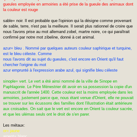
gueules employée en armoiries a été prise de la gueule des animaux dont
la couleur est rouge
sable= noir. Il est probable que l'opinion qui la désigne comme provenant
de sable, terre, n'est pas la meilleure. Il serait plus rationnel de croire que
nous l'avons prise au mot allemand zobel, martre noire, ce qui paraîtrait
confirmé par notre mot zibeline, donné à cet animal.
azur= bleu . Nommé par quelques auteurs couleur saphirique et turquine,
est le bleu céleste. Comme
nous l'avons dit au sujet du gueules, c'est encore en Orient qu'il faut
chercher l'origine du mot
azur emprunté à l'expression arabe azul, qui signifie bleu céleste
sinople= vert. Le vert a été ainsi nommé de la ville de Sinope en
Paphlagonie. Le Père Ménestrier dit avoir en sa possession la copie d'un
manuscrit de l'année 1400. Cette couleur est la moins employée dans les
armoiries, justement parce que, nous étant venue d'Orient, elle ne pouvait
se trouver sur les écussons des familles dont l'illustration était antérieure
aux croisades. On sait que le vert est encore en Orient la couleur sacrée,
et que les ulémas seuls ont le droit de s'en parer.
Les métaux:
or= jaune
argent= blanc