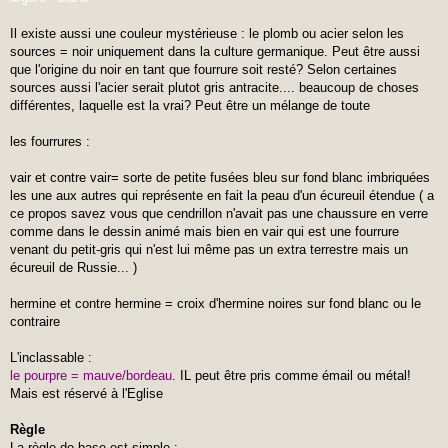
Il existe aussi une couleur mystérieuse : le plomb ou acier selon les
sources = noir uniquement dans la culture germanique. Peut être aussi
que l'origine du noir en tant que fourrure soit resté? Selon certaines
sources aussi l'acier serait plutot gris antracite.... beaucoup de choses
différentes, laquelle est la vrai? Peut être un mélange de toute
les fourrures :
vair et contre vair= sorte de petite fusées bleu sur fond blanc imbriquées
les une aux autres qui représente en fait la peau d'un écureuil étendue ( a
ce propos savez vous que cendrillon n'avait pas une chaussure en verre
comme dans le dessin animé mais bien en vair qui est une fourrure
venant du petit-gris qui n'est lui même pas un extra terrestre mais un
écureuil de Russie... )
hermine et contre hermine = croix d'hermine noires sur fond blanc ou le
contraire
L'inclassable :
le pourpre = mauve/bordeau
. IL peut être pris comme émail ou métal!
Mais est réservé à l'Eglise
Règle
La règle de base est simple :