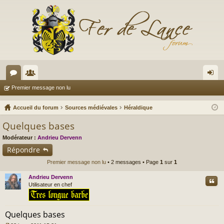
or
e
on
Premier message non lu
u
m
ne
Accueil du forum
Sources médiévales
Héraldique
m
br
xi
Quelques bases
s
es
on
Modérateur :
Andrieu Dervenn
Répondre
Premier message non lu
• 2 messages • Page
1
sur
1
Andrieu Dervenn
Cite
Utilisateur en chef
Quelques bases