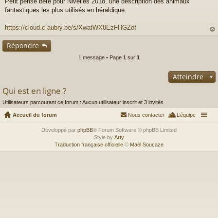
Petit pense bête pour Nivelles 2018, une description des animaux
e
s
fantastiques les plus utilisés en héraldique.
s
a
https://cloud.c-aubry.be/s/XwatWX8EzFHGZof
g
au
e
Répondre
t
n
o
1 message • Page
1
sur
1
n
l
u
Atteindre
Qui est en ligne ?
Utilisateurs parcourant ce forum : Aucun utilisateur inscrit et 3 invités
Accueil du forum
Nous contacter
L’équipe
Développé par
phpBB
® Forum Software © phpBB Limited
Style by
Arty
Traduction française officielle
©
Maël Soucaze