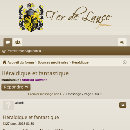
or
e
on
Premier message non lu
u
m
ne
Accueil du forum
Sources médiévales
Héraldique
m
br
xi
Héraldique et fantastique
s
es
on
Modérateur :
Andrieu Dervenn
Répondre
Premier message non lu
• 1 message • Page
1
sur
1
alberic
Cite
Héraldique et fantastique
27 sept. 2018 01:30
M