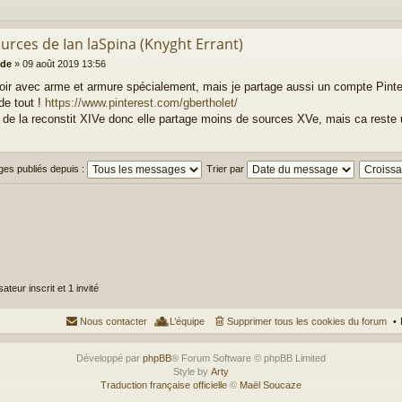
ources de Ian laSpina (Knyght Errant)
de
»
09 août 2019 13:56
oir avec arme et armure spécialement, mais je partage aussi un compte Pinte
de tout !
https://www.pinterest.com/gbertholet/
it de la reconstit XIVe donc elle partage moins de sources XVe, mais ca reste 
ges publiés depuis :
Trier par
ateur inscrit et 1 invité
Nous contacter
L’équipe
Supprimer tous les cookies du forum
Développé par
phpBB
® Forum Software © phpBB Limited
Style by
Arty
Traduction française officielle
©
Maël Soucaze