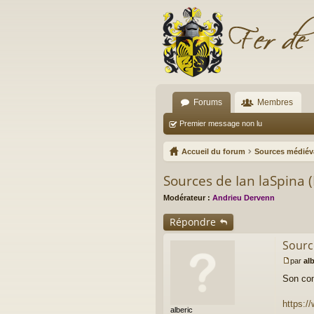
Forums
Membres
Premier message non lu
Accueil du forum
Sources médiév
Sources de Ian laSpina 
Modérateur :
Andrieu Dervenn
Répondre
Sourc
par
alb
M
Son com
e
s
s
https:/
alberic
a