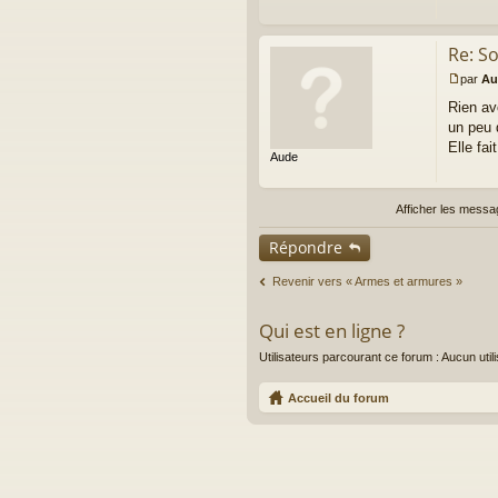
g
e
n
Re: S
o
n
par
Au
M
l
Rien av
e
u
s
un peu 
s
Elle fa
Aude
a
g
e
n
Afficher les messa
o
n
Répondre
l
u
Revenir vers « Armes et armures »
Qui est en ligne ?
Utilisateurs parcourant ce forum : Aucun utilis
Accueil du forum