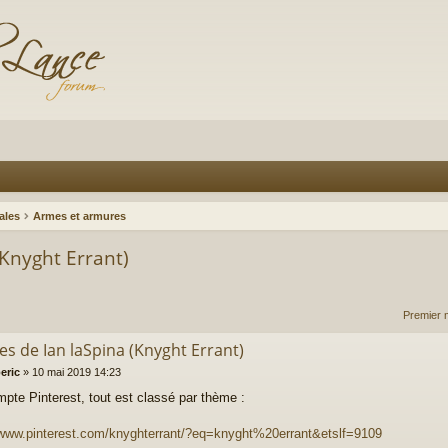
ales
Armes et armures
(Knyght Errant)
Premier 
es de Ian laSpina (Knyght Errant)
eric
»
10 mai 2019 14:23
pte Pinterest, tout est classé par thème :
/www.pinterest.com/knyghterrant/?eq=knyght%20errant&etslf=9109