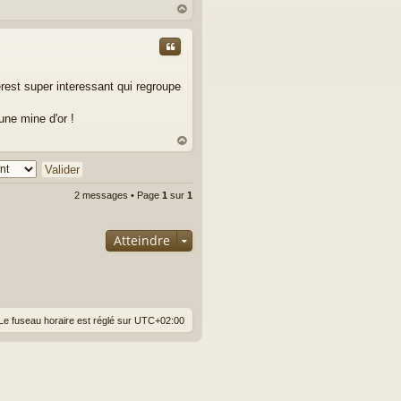
au
t
Citer
rest super interessant qui regroupe
une mine d'or !
au
t
2 messages • Page
1
sur
1
Atteindre
Le fuseau horaire est réglé sur
UTC+02:00