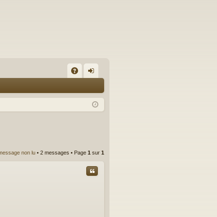
A
on
Q
ne
xi
on
message non lu
• 2 messages • Page
1
sur
1
Citer