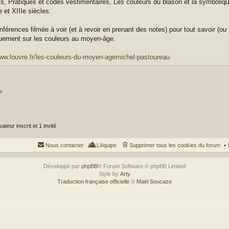
ts, Pratiques et codes vestimentaires, Les couleurs du blason et la symboliqu
 et XIIIe siècles.
nférences filmée à voir (et à revoir en prenant des notes) pour tout savoir (ou
quement sur les couleurs au moyen-âge.
www.louvre.fr/les-couleurs-du-moyen-agemichel-pastoureau
 »
ateur inscrit et 1 invité
Nous contacter
L’équipe
Supprimer tous les cookies du forum
Développé par
phpBB
® Forum Software © phpBB Limited
Style by
Arty
Traduction française officielle
©
Maël Soucaze