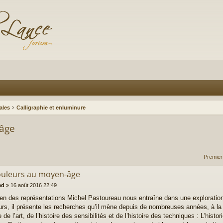
ales
Calligraphie et enluminure
-âge
Premier
ouleurs au moyen-âge
ed
»
16 août 2016 22:49
rien des représentations Michel Pastoureau nous entraîne dans une explorati
urs, il présente les recherches qu’il mène depuis de nombreuses années, à la c
re de l’art, de l’histoire des sensibilités et de l’histoire des techniques : L'hist