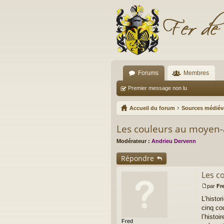
Forums
Membres
Premier message non lu
Accueil du forum
Sources médiév
Les couleurs au moyen
Modérateur :
Andrieu Dervenn
Répondre
Les c
par
Fr
M
L’histo
e
s
cinq co
s
l’histoi
Fred
a