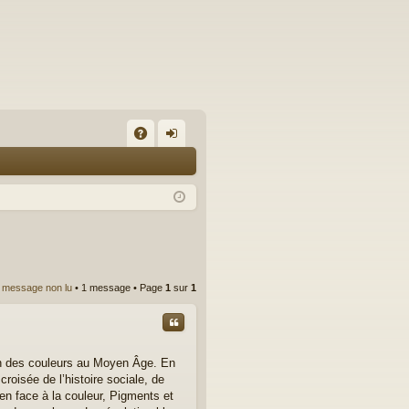
A
on
Q
ne
xi
on
 message non lu
• 1 message • Page
1
sur
1
Citer
on des couleurs au Moyen Âge. En
roisée de l’histoire sociale, de
orien face à la couleur, Pigments et