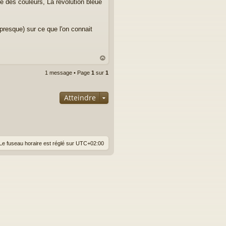
e des couleurs, La révolution bleue
 presque) sur ce que l'on connait
au
1 message • Page
1
sur
1
t
Atteindre
Le fuseau horaire est réglé sur
UTC+02:00