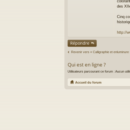
coloran
g
des XIIe
e
n
o
Cinq co
n
histori
l
u
http://
Répondre
Revenir vers « Calligraphie et enluminure
Qui est en ligne ?
Utilisateurs parcourant ce forum : Aucun utilis
Accueil du forum