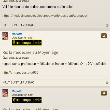
24 sept. 2015 08:53
M
Voilà le résultat de petites recherches sur la toile!
e
s
s
https://medecinemedievaleeurope.wordpress.com/a-propos/
a
g
HALT SUNT LI PUI!!! AOI
e
n
au
o
t
Mariotte
Cite
n
Utilisateur en chef
l
u
Re: la medecine au Moyen âge
24 sept. 2015 09:18
M
regard sur la profession médicale en france médiévale (XIIe-XV e siècle)
e
s
s
http://crm.revues.org/939
a
g
HALT SUNT LI PUI!!! AOI
e
n
au
o
t
Mariotte
Cite
n
Utilisateur en chef
l
u
Re: la medecine au Moyen âge