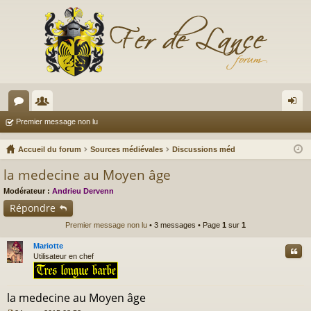
or
e
on
Premier message non lu
u
m
ne
Accueil du forum
Sources médiévales
Discussions méd
m
br
xi
la medecine au Moyen âge
s
es
on
Modérateur :
Andrieu Dervenn
Répondre
Premier message non lu
• 3 messages • Page
1
sur
1
Mariotte
Cite
Utilisateur en chef
la medecine au Moyen âge