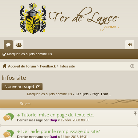
or
e
on
Marquer les sujets comme lus
u
m
ne
Accueil du forum
Feedback
Infos site
m
br
xi
Infos site
s
es
on
Nouveau
sujet
Marquer les sujets comme lus
• 13 sujets • Page
1
sur
1
Sujets
Tutoriel mise en page du texte etc.
o
Dernier message par
Dagi
«
12 févr. 2008 09:35
n
s
De l'aide pour le remplissage du site?
ult
o
Dernier message par
Dagi
«
14 juin 2016 16:31