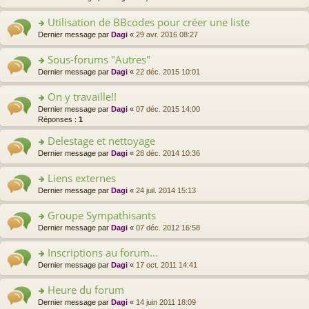
er
n
le
s
Utilisation de BBcodes pour créer une liste
m
ult
e
o
Dernier message par
Dagi
«
29 avr. 2016 08:27
er
s
n
le
s
s
Sous-forums "Autres"
m
a
ult
e
o
Dernier message par
Dagi
«
22 déc. 2015 10:01
g
er
s
n
e
le
s
s
On y travaille!!
n
m
a
ult
o
e
o
Dernier message par
Dagi
«
07 déc. 2015 14:00
g
er
n
s
n
Réponses :
1
e
le
lu
s
s
n
m
le
a
Delestage et nettoyage
ult
o
e
pl
g
er
n
o
Dernier message par
Dagi
«
28 déc. 2014 10:36
s
u
e
le
lu
n
s
s
n
m
le
s
a
Liens externes
ré
o
e
pl
ult
g
c
n
o
Dernier message par
Dagi
«
24 juil. 2014 15:13
s
u
er
e
e
lu
n
s
s
le
n
nt
le
s
a
Groupe Sympathisants
ré
m
o
pl
ult
g
c
e
n
o
Dernier message par
Dagi
«
07 déc. 2012 16:58
u
er
e
e
s
lu
n
s
le
n
nt
s
le
s
Inscriptions au forum...
ré
m
o
a
pl
ult
c
e
n
o
Dernier message par
Dagi
«
17 oct. 2011 14:41
g
u
er
e
s
lu
n
e
s
le
nt
s
le
s
Heure du forum
n
ré
m
a
pl
ult
o
c
e
o
Dernier message par
Dagi
«
14 juin 2011 18:09
g
u
er
n