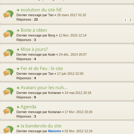
er
n
le
s
evolution du site fdl
m
ult
e
o
Dernier message par
Tan
«
26 mars 2017 01:32
er
s
n
Réponses :
23
1
2
le
s
s
m
a
ult
Boite à idées
e
g
er
s
o
Dernier message par
Borg
«
12 févr. 2015 12:14
e
le
s
n
Réponses :
3
n
m
a
s
o
e
Mise à jours?
g
ult
n
s
e
er
lu
o
Dernier message par
Aude
«
24 déc. 2014 20:07
s
n
le
le
n
Réponses :
4
a
o
m
pl
s
g
n
e
Fer et de Feu : le site
u
ult
e
lu
s
s
er
n
o
Dernier message par
Tan
«
17 juin 2012 22:00
le
s
ré
le
o
n
Réponses :
4
pl
a
c
m
n
s
u
g
e
e
Avatars pour les nuls...
lu
ult
s
e
nt
s
le
er
o
Dernier message par
Korianan
«
24 mai 2012 20:18
ré
n
s
pl
le
n
Réponses :
9
c
o
a
u
m
s
e
n
g
s
e
Agenda
ult
nt
lu
e
ré
s
er
le
o
Dernier message par
Korianan
«
17 févr. 2012 20:26
n
c
s
le
pl
n
Réponses :
3
o
e
a
m
u
s
n
nt
g
e
la banderole du site
s
ult
lu
e
s
ré
er
le
o
Dernier message par
Mariotte
«
02 févr. 2012 12:16
n
s
c