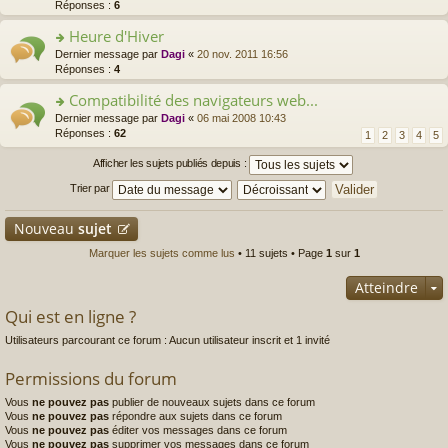
le
pl
n
Réponses :
6
o
a
e
m
u
s
n
g
nt
e
Heure d'Hiver
s
ult
lu
e
s
ré
er
le
o
Dernier message par
Dagi
«
20 nov. 2011 16:56
n
s
c
le
pl
n
Réponses :
4
o
a
e
m
u
s
n
g
nt
e
Compatibilité des navigateurs web...
s
ult
lu
e
s
ré
er
le
o
Dernier message par
Dagi
«
06 mai 2008 10:43
n
s
c
le
pl
n
Réponses :
62
1
2
3
4
5
o
a
e
m
u
s
n
g
nt
e
s
ult
Afficher les sujets publiés depuis :
lu
e
s
ré
er
le
n
Trier par
s
c
le
pl
o
a
e
m
u
n
g
nt
e
Nouveau
sujet
s
lu
e
s
ré
le
n
s
Marquer les sujets comme lus
• 11 sujets • Page
1
sur
1
c
pl
o
a
e
u
n
g
Atteindre
nt
s
lu
e
ré
le
Qui est en ligne ?
n
c
pl
o
e
u
Utilisateurs parcourant ce forum : Aucun utilisateur inscrit et 1 invité
n
nt
s
lu
ré
Permissions du forum
le
c
pl
e
Vous
ne pouvez pas
publier de nouveaux sujets dans ce forum
u
nt
Vous
ne pouvez pas
répondre aux sujets dans ce forum
s
Vous
ne pouvez pas
éditer vos messages dans ce forum
ré
Vous
ne pouvez pas
supprimer vos messages dans ce forum
c