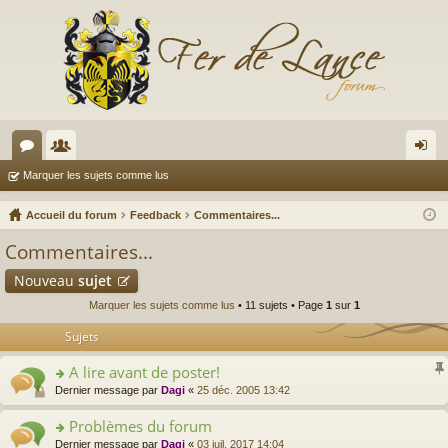
or
e
on
Marquer les sujets comme lus
u
m
ne
Accueil du forum
Feedback
Commentaires...
m
br
xi
Commentaires...
s
es
on
Nouveau
sujet
Marquer les sujets comme lus
• 11 sujets • Page
1
sur
1
Sujets
A lire avant de poster!
o
Dernier message par
Dagi
«
25 déc. 2005 13:42
n
s
Problèmes du forum
ult
o
Dernier message par
Dagi
«
03 juil. 2017 14:04