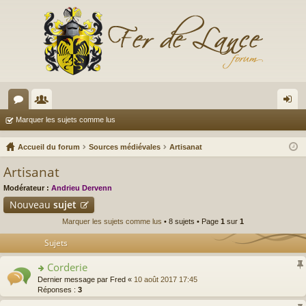
or
e
on
Marquer les sujets comme lus
u
m
ne
Accueil du forum
Sources médiévales
Artisanat
m
br
xi
Artisanat
s
es
on
Modérateur :
Andrieu Dervenn
Nouveau
sujet
Marquer les sujets comme lus
• 8 sujets • Page
1
sur
1
Sujets
Corderie
o
Dernier message par
Fred
«
10 août 2017 17:45
n
Réponses :
3
s