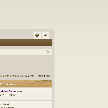
A
on
Q
ne
xi
on
es sujets comme lus
• 5 sujets • Page
1
sur
1
er message
ndrieu Dervenn
C
vr. 2013 00:02
o
n
s
ascha
C
ult