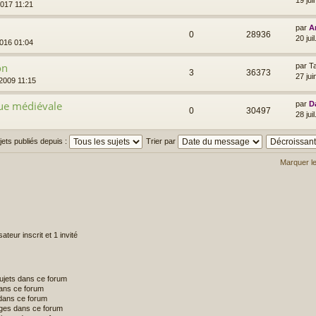
19 ju
2017 11:21
par
A
0
28936
20 jui
2016 01:04
on
par
T
3
36373
27 jui
2009 11:15
que médiévale
par
D
0
30497
28 jui
ujets publiés depuis :
Trier par
Marquer l
ateur inscrit et 1 invité
ujets dans ce forum
ans ce forum
dans ce forum
ges dans ce forum