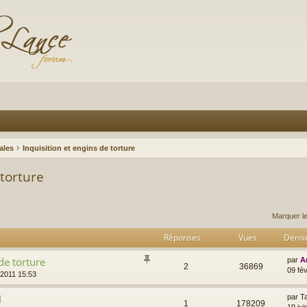
ales
Inquisition et engins de torture
 torture
Marquer l
Réponses
Vues
Derni
de torture
par
A
2
36869
09 fé
 2011 15:53
I
par
T
1
178209