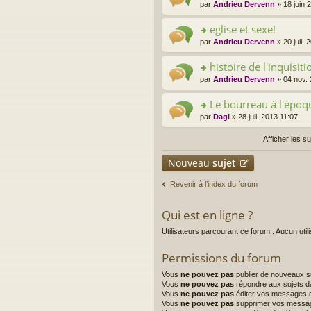
o
par
Andrieu Dervenn
» 18 juin 
er
n
le
s
eglise et sexe!
m
ult
e
o
par
Andrieu Dervenn
» 20 juil. 
er
s
n
le
s
s
histoire de l'inquisiti
m
a
ult
e
o
par
Andrieu Dervenn
» 04 nov. 
g
er
s
n
e
le
s
s
Le bourreau à l'épo
n
m
a
ult
o
e
o
par
Dagi
» 28 juil. 2013 11:07
g
er
n
s
n
e
le
lu
s
s
Afficher les s
n
m
le
a
ult
o
e
pl
g
er
Nouveau
n
sujet
s
u
e
le
lu
s
s
n
m
le
a
Revenir à l’index du forum
ré
o
e
pl
g
c
n
s
u
e
e
lu
s
Qui est en ligne ?
s
n
nt
le
a
ré
o
pl
Utilisateurs parcourant ce forum : Aucun utilis
g
c
n
u
e
e
lu
s
n
Permissions du forum
nt
le
ré
o
pl
c
n
Vous
ne pouvez pas
publier de nouveaux s
u
e
lu
Vous
ne pouvez pas
répondre aux sujets d
s
nt
Vous
ne pouvez pas
éditer vos messages 
le
ré
Vous
ne pouvez pas
supprimer vos messa
pl
c