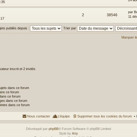
24 ao
3:35
par
B
2
38546
11 dé
:17
ujets publiés depuis :
Trier par
Marquer l
ateur inscrit et 2 invités
ujets dans ce forum
ans ce forum
dans ce forum
ges dans ce forum
ointes dans ce forum
Nous contacter
L’équipe
Supprimer tous les cookies du forum
Développé par
phpBB
® Forum Software © phpBB Limited
Style by
Arty