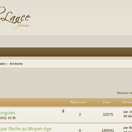
ales
Archerie
Marquer l
Réponses
Vues
Derni
virgules
par
J
2
32575
08 dé
 2011 15:36
 par flèche au Moyen-Age
par
B
0
180041