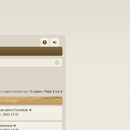
A
on
Q
ne
xi
on
es sujets comme lus
• 3 sujets • Page
1
sur
1
er message
ean-pierre Ferenkak
C
c. 2012 17:47
o
n
s
ohemond
C
ult