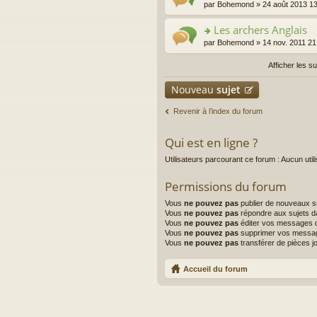
o
par
Bohemond
» 24 août 2013 1
er
n
le
s
Les archers Anglais
m
ult
e
o
par
Bohemond
» 14 nov. 2011 21
er
s
n
le
s
s
Afficher les s
m
a
ult
e
g
er
Nouveau
sujet
s
e
le
s
n
m
a
Revenir à l’index du forum
o
e
g
n
s
e
lu
s
Qui est en ligne ?
n
le
a
o
pl
Utilisateurs parcourant ce forum : Aucun utilis
g
n
u
e
lu
s
n
Permissions du forum
le
ré
o
pl
c
n
Vous
ne pouvez pas
publier de nouveaux s
u
e
lu
Vous
ne pouvez pas
répondre aux sujets d
s
nt
Vous
ne pouvez pas
éditer vos messages 
le
ré
Vous
ne pouvez pas
supprimer vos messa
pl
c
Vous
ne pouvez pas
transférer de pièces j
u
e
s
nt
ré
Accueil du forum
c
e
nt