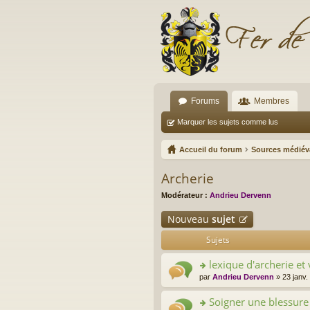
Forums
Membres
Marquer les sujets comme lus
Accueil du forum
Sources médiév
Archerie
Modérateur :
Andrieu Dervenn
Nouveau
sujet
Sujets
lexique d'archerie et 
o
par
Andrieu Dervenn
» 23 janv.
n
s
Soigner une blessure
ult