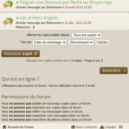
Soigner une blessure par flèche au Moyen-Age
ult
er
o
Dernier message par
Bohemond
«
24 août 2013 13:35
le
n
m
s
Les archers Anglais
e
ult
o
Dernier message par
Bohemond
«
11 déc. 2012 11:09
s
er
n
Réponses :
2
s
le
s
a
m
Afficher les sujets publiés depuis :
ult
g
e
er
e
s
Trier par
le
n
s
m
o
a
Nouveau
sujet
e
n
g
s
lu
e
Marquer les sujets comme lus
• 3 sujets • Page
1
sur
1
s
le
n
a
pl
o
Atteindre
g
u
n
e
s
lu
Qui est en ligne ?
n
ré
le
o
c
pl
Utilisateurs parcourant ce forum : Aucun utilisateur inscrit et 1 invité
n
e
u
lu
nt
s
Permissions du forum
le
ré
pl
c
Vous
ne pouvez pas
publier de nouveaux sujets dans ce forum
u
e
Vous
ne pouvez pas
répondre aux sujets dans ce forum
s
nt
Vous
ne pouvez pas
éditer vos messages dans ce forum
ré
Vous
ne pouvez pas
supprimer vos messages dans ce forum
c
Vous
ne pouvez pas
transférer de pièces jointes dans ce forum
e
nt
Accueil du forum
Nous contacter
L’équipe