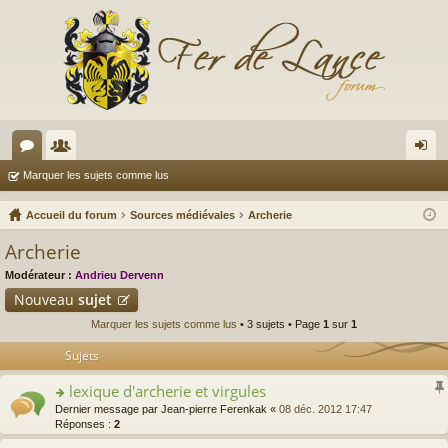
or
e
on
Marquer les sujets comme lus
u
m
ne
Accueil du forum
Sources médiévales
Archerie
m
br
xi
Archerie
s
es
on
Modérateur :
Andrieu Dervenn
Nouveau
sujet
Marquer les sujets comme lus
• 3 sujets • Page
1
sur
1
Sujets
lexique d'archerie et virgules
o
Dernier message par
Jean-pierre Ferenkak
«
08 déc. 2012 17:47
n
Réponses :
2
s