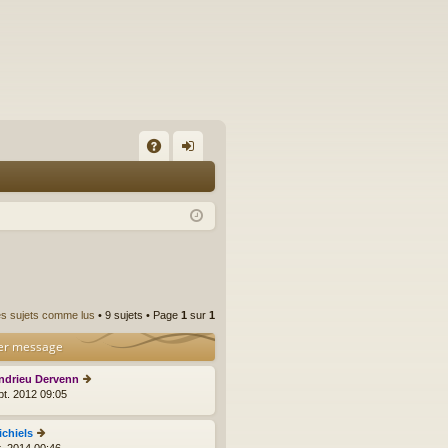
A
on
Q
ne
xi
on
es sujets comme lus
• 9 sujets • Page
1
sur
1
er message
ndrieu Dervenn
C
pt. 2012 09:05
o
n
s
ichiels
C
ult