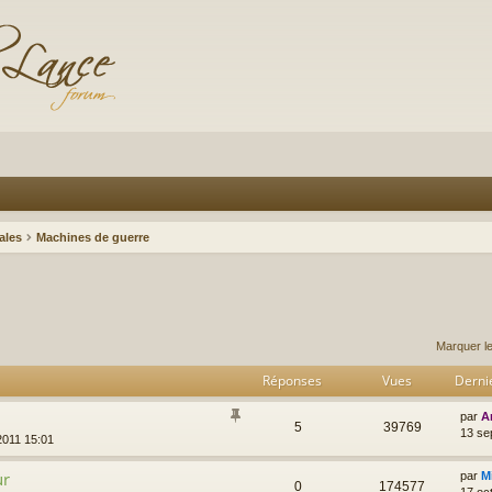
ales
Machines de guerre
Marquer l
Réponses
Vues
Derni
par
A
5
39769
13 se
2011 15:01
ur
par
M
0
174577