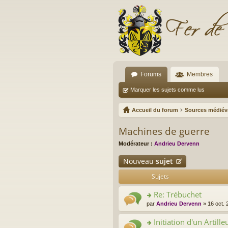
Forums
Membres
Marquer les sujets comme lus
Accueil du forum
Sources médiév
Machines de guerre
Modérateur :
Andrieu Dervenn
Nouveau
sujet
Sujets
Re: Trébuchet
o
par
Andrieu Dervenn
» 16 oct. 
n
s
Initiation d'un Artille
ult