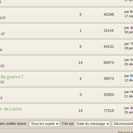
17 oc
6
par
B
5
40298
17 se
3:37
par
J
1
31144
30 ju
1:47
par
T
6
44131
29 ju
26
par
r
14
66974
25 dé
:23
 de guerre ?
par
M
4
39573
12 dé
:21
par
H
3
32854
21 dé
23
r de Lance
par
J
14
77519
25 ao
ujets publiés depuis :
Trier par
Marquer l