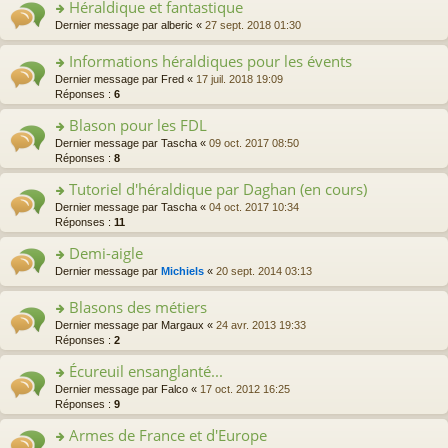
Héraldique et fantastique
ult
er
o
Dernier message par
alberic
«
27 sept. 2018 01:30
le
n
m
s
Informations héraldiques pour les évents
e
ult
o
Dernier message par
Fred
«
17 juil. 2018 19:09
s
er
n
Réponses :
6
s
le
s
a
m
Blason pour les FDL
ult
g
e
er
e
o
Dernier message par
Tascha
«
09 oct. 2017 08:50
s
le
n
n
Réponses :
8
s
m
o
s
a
e
Tutoriel d'héraldique par Daghan (en cours)
n
ult
g
s
lu
er
e
o
Dernier message par
Tascha
«
04 oct. 2017 10:34
s
le
le
n
n
Réponses :
11
a
pl
m
o
s
g
u
e
Demi-aigle
n
ult
e
s
s
lu
er
o
Dernier message par
Michiels
«
20 sept. 2014 03:13
n
ré
s
le
le
n
o
c
a
pl
m
s
Blasons des métiers
n
e
g
u
e
ult
lu
nt
e
s
o
Dernier message par
Margaux
«
24 avr. 2013 19:33
s
er
le
n
ré
n
Réponses :
2
s
le
pl
o
c
s
a
m
u
Écureuil ensanglanté...
n
e
ult
g
e
s
lu
nt
er
e
o
Dernier message par
Falco
«
17 oct. 2012 16:25
s
ré
le
le
n
n
Réponses :
9
s
c
pl
m
o
s
a
e
u
e
Armes de France et d'Europe
n
ult
g
nt
s
s
lu