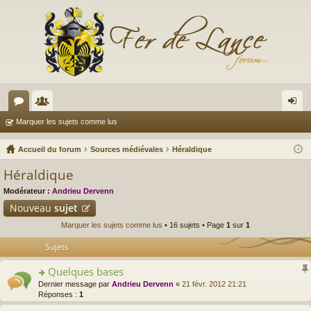
or
e
on
Marquer les sujets comme lus
u
m
ne
Accueil du forum
Sources médiévales
Héraldique
m
br
xi
Héraldique
s
es
on
Modérateur :
Andrieu Dervenn
Nouveau
sujet
Marquer les sujets comme lus
• 16 sujets • Page
1
sur
1
Sujets
Quelques bases
o
Dernier message par
Andrieu Dervenn
«
21 févr. 2012 21:21
n
Réponses :
1
s