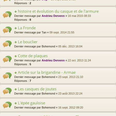
le
u
n
n
Réponses :
2
s
m
s
o
s
a
e
ré
histoire et évolution du casque et de l'armure
n
ult
g
s
c
lu
er
e
o
Dernier message par
Andrieu Dervenn
«
16 mai 2015 08:33
s
e
le
le
n
n
Réponses :
8
a
nt
pl
m
o
s
g
u
e
La Fronde
n
ult
e
s
s
lu
er
o
Dernier message par
Tan
«
09 sept. 2014 21:55
n
ré
s
le
le
n
o
c
a
pl
m
s
Le bouclier
n
e
g
u
e
ult
lu
nt
e
s
o
Dernier message par
Bohemond
«
05 déc. 2013 16:04
s
er
le
n
ré
n
s
le
pl
o
c
s
a
Cotte de plaques
m
u
n
e
ult
g
e
s
o
Dernier message par
Andrieu Dervenn
«
22 oct. 2013 11:24
lu
nt
er
e
s
ré
n
Réponses :
5
le
le
n
s
c
s
pl
m
o
a
Article sur la brigandine - Armae
e
ult
u
e
n
g
nt
er
s
o
Dernier message par
Bohemond
«
23 sept. 2013 21:10
s
lu
e
le
ré
n
Réponses :
7
s
le
n
m
c
s
a
pl
o
e
Les casques de joutes
e
ult
g
u
n
s
nt
er
e
s
o
Dernier message par
Bohemond
«
23 août 2013 22:24
lu
s
le
n
ré
n
le
a
m
o
c
s
L'épée gauloise
pl
g
e
n
e
ult
u
e
o
Dernier message par
Bohemond
«
16 sept. 2012 09:20
s
lu
nt
er
s
n
n
s
le
le
ré
o
s
a