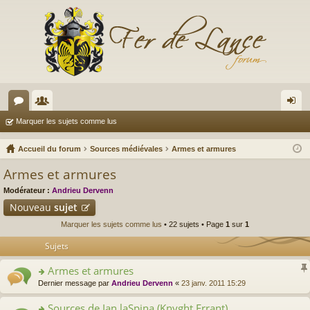
or
e
on
Marquer les sujets comme lus
u
m
ne
Accueil du forum
Sources médiévales
Armes et armures
m
br
xi
Armes et armures
s
es
on
Modérateur :
Andrieu Dervenn
Nouveau
sujet
Marquer les sujets comme lus
• 22 sujets • Page
1
sur
1
Sujets
Armes et armures
o
Dernier message par
Andrieu Dervenn
«
23 janv. 2011 15:29
n
s
Sources de Ian laSpina (Knyght Errant)