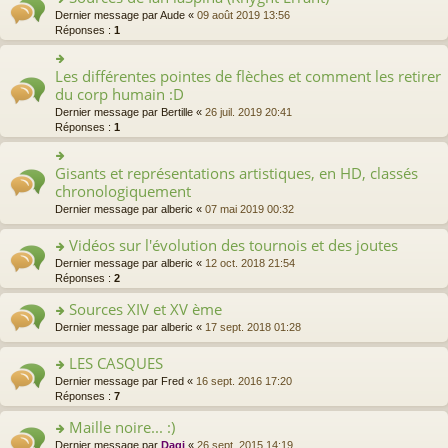
ult
o
Dernier message par
Aude
«
09 août 2019 13:56
er
n
Réponses :
1
le
s
m
ult
e
Les différentes pointes de flèches et comment les retirer
er
o
s
le
n
du corp humain :D
s
m
s
a
Dernier message par
Bertille
«
26 juil. 2019 20:41
e
ult
g
Réponses :
1
s
er
e
s
le
n
a
m
Gisants et représentations artistiques, en HD, classés
o
o
g
e
n
n
chronologiquement
e
s
lu
s
Dernier message par
alberic
«
07 mai 2019 00:32
n
s
le
ult
o
a
pl
er
n
g
Vidéos sur l'évolution des tournois et des joutes
u
le
lu
e
s
m
o
Dernier message par
alberic
«
12 oct. 2018 21:54
le
n
ré
e
n
Réponses :
2
pl
o
c
s
s
u
n
Sources XIV et XV ème
e
s
ult
s
lu
nt
a
er
o
Dernier message par
alberic
«
17 sept. 2018 01:28
ré
le
g
le
n
c
pl
e
m
s
LES CASQUES
e
u
n
e
ult
nt
s
o
Dernier message par
Fred
«
16 sept. 2016 17:20
o
s
er
ré
n
Réponses :
7
n
s
le
c
s
lu
a
m
e
Maille noire... :)
ult
le
g
e
nt
er
pl
e
o
Dernier message par
Dagi
«
26 sept. 2015 14:19
s