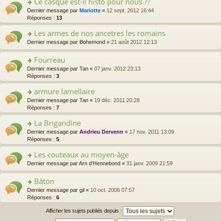
Ce casque est-il histo pour nous ??
pl
m
c
n
ult
g
u
e
o
Dernier message par
Mariotte
«
12 sept. 2012 16:44
e
lu
er
e
s
s
n
Réponses :
13
nt
le
le
n
ré
s
s
pl
m
o
c
a
Les armes de nos ancetres les romains
ult
u
e
n
e
g
er
s
o
Dernier message par
Bohemond
«
21 août 2012 12:13
s
lu
nt
e
le
ré
n
s
le
n
m
c
s
a
Fourreau
pl
o
e
e
ult
g
u
n
o
Dernier message par
Tan
«
07 janv. 2012 23:13
s
nt
er
e
s
lu
n
Réponses :
3
s
le
n
ré
le
s
a
m
o
c
armure lamellaire
pl
ult
g
e
n
e
u
er
e
o
Dernier message par
Tan
«
19 déc. 2011 20:28
s
lu
nt
s
le
n
n
Réponses :
7
s
le
ré
m
o
s
a
pl
c
e
La Brigandine
n
ult
g
u
e
s
lu
er
e
s
o
Dernier message par
Andrieu Dervenn
«
17 nov. 2011 13:09
nt
s
le
le
n
ré
n
Réponses :
5
a
pl
m
o
c
s
g
u
e
Les couteaux au moyen-âge
n
e
ult
e
s
s
lu
nt
er
o
Dernier message par
Arn d'Hennebond
«
31 janv. 2009 21:59
n
ré
s
le
le
n
o
c
a
pl
m
s
Bâton
n
e
g
u
e
ult
lu
nt
e
s
o
Dernier message par
gil
«
10 oct. 2006 07:57
s
er
le
n
ré
n
Réponses :
6
s
le
pl
o
c
s
a
m
u
Afficher les sujets publiés depuis :
n
e
ult
g
e
s
lu
nt
er
e