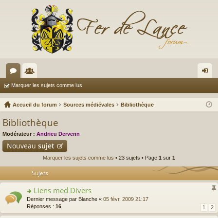
or
e
on
Marquer les sujets comme lus
u
m
ne
Accueil du forum
Sources médiévales
Bibliothèque
m
br
xi
Bibliothèque
s
es
on
Modérateur :
Andrieu Dervenn
Nouveau
sujet
Marquer les sujets comme lus
• 23 sujets • Page
1
sur
1
Sujets
Liens med Divers
o
Dernier message par
Blanche
«
05 févr. 2009 21:17
n
Réponses :
16
1
2
s