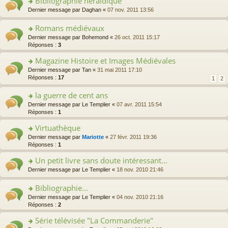
Bibliographie héraldique
lu
nt
e
s
ré
er
le
o
Dernier message par
Daghan
«
07 nov. 2011 13:56
n
s
c
le
pl
n
o
a
e
m
u
s
Romans médiévaux
n
g
nt
e
s
ult
lu
e
o
Dernier message par
Bohemond
«
26 oct. 2011 15:17
s
ré
er
le
n
n
Réponses :
3
s
c
le
pl
o
s
a
e
m
u
Magazine Histoire et Images Médiévales
n
ult
g
nt
e
s
lu
er
e
o
Dernier message par
Tan
«
31 mai 2011 17:10
s
ré
le
le
n
n
Réponses :
17
s
1
2
c
pl
m
o
s
a
e
u
e
n
ult
la guerre de cent ans
g
nt
s
s
lu
er
e
o
Dernier message par
Le Templier
«
07 avr. 2011 15:54
ré
s
le
le
n
n
Réponses :
1
c
a
pl
m
o
s
e
g
u
e
n
Virtuathèque
ult
nt
e
s
s
lu
er
n
o
Dernier message par
Mariotte
«
27 févr. 2011 19:36
ré
s
le
le
o
n
Réponses :
1
c
a
pl
m
n
s
e
g
u
e
Un petit livre sans doute intéressant...
lu
ult
nt
e
s
s
le
er
n
o
Dernier message par
Le Templier
«
18 nov. 2010 21:46
ré
s
pl
le
o
n
c
a
u
m
n
s
e
Bibliographie...
g
s
e
lu
ult
nt
e
o
Dernier message par
Le Templier
«
04 nov. 2010 21:16
ré
s
le
er
n
n
Réponses :
2
c
s
pl
le
o
s
e
a
u
m
Série télévisée "La Commanderie"
n
ult
nt
g
s
e
lu
er