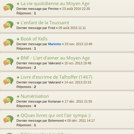
ult
La vie quotidienne au Moyen Age
er
o
Dernier message par
Perrine
«
23 août 2016 22:35
le
n
Réponses :
1
m
s
e
L'enfant de la Toussaint
ult
s
er
o
Dernier message par
Fred
«
09 août 2015 11:11
s
le
n
a
m
s
Book of Kells
g
e
ult
e
o
Dernier message par
Mariotte
«
23 nov. 2013 13:48
s
er
n
n
Réponses :
1
s
le
o
s
a
m
n
BNF - L'art d'aimer au Moyen Age
ult
g
e
lu
er
e
o
Dernier message par
Valerand
«
15 oct. 2013 19:48
s
le
le
n
n
Réponses :
2
s
pl
m
o
s
a
u
e
Livre d'escrime de Talhoffer (1467)
n
ult
g
s
s
lu
er
e
o
Dernier message par
Valerand
«
14 oct. 2013 23:15
ré
s
le
le
n
n
Réponses :
2
c
a
pl
m
o
s
e
g
u
e
Numérisation
n
ult
nt
e
s
s
lu
er
o
Dernier message par
Korianan
«
17 déc. 2011 21:55
n
ré
s
le
le
n
Réponses :
4
o
c
a
pl
m
s
n
e
g
u
e
QQues livres qui ont l'air sympa :)
ult
lu
nt
e
s
s
er
le
o
Dernier message par
Bohemond
«
09 déc. 2011 14:17
n
ré
s
le
pl
n
Réponses :
1
o
c
a
m
u
s
n
e
g
e
s
ult