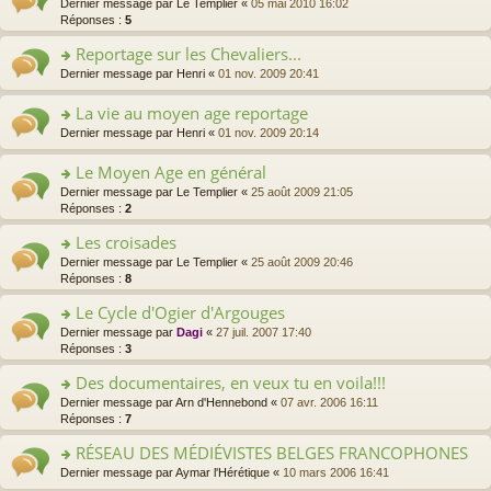
e
o
Dernier message par
Le Templier
«
05 mai 2010 16:02
ré
s
le
le
n
n
Réponses :
5
c
s
pl
m
o
s
e
a
u
e
Reportage sur les Chevaliers...
n
ult
nt
g
s
s
lu
er
e
o
Dernier message par
Henri
«
01 nov. 2009 20:41
ré
s
le
le
n
n
c
a
pl
m
o
s
La vie au moyen age reportage
e
g
u
e
n
ult
nt
e
s
o
Dernier message par
Henri
«
01 nov. 2009 20:14
s
lu
er
n
ré
n
s
le
le
o
c
s
a
Le Moyen Age en général
pl
m
n
e
ult
g
u
e
o
Dernier message par
Le Templier
«
25 août 2009 21:05
lu
nt
er
e
s
s
n
Réponses :
2
le
le
n
ré
s
s
pl
m
o
c
a
Les croisades
ult
u
e
n
e
g
er
s
o
Dernier message par
Le Templier
«
25 août 2009 20:46
s
lu
nt
e
le
ré
n
Réponses :
8
s
le
n
m
c
s
a
pl
o
e
Le Cycle d'Ogier d'Argouges
e
ult
g
u
n
s
nt
er
e
s
o
Dernier message par
Dagi
«
27 juil. 2007 17:40
lu
s
le
n
ré
n
Réponses :
3
le
a
m
o
c
s
pl
g
e
Des documentaires, en veux tu en voila!!!
n
e
ult
u
e
s
lu
nt
er
s
o
Dernier message par
Arn d'Hennebond
«
07 avr. 2006 16:11
n
s
le
le
ré
n
Réponses :
7
o
a
pl
m
c
s
n
g
u
e
RÉSEAU DES MÉDIÉVISTES BELGES FRANCOPHONES
e
ult
lu
e
s
s
nt
er
le
o
Dernier message par
Aymar l'Hérétique
«
10 mars 2006 16:41
n
ré
s
le
pl
n