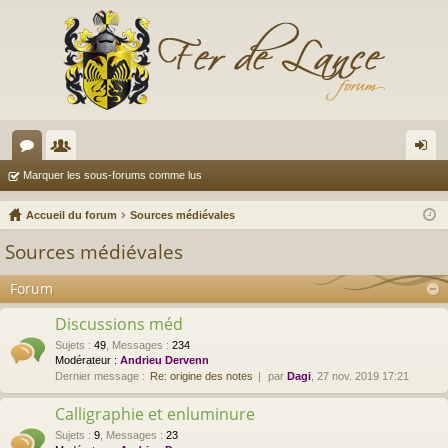
or
e
on
Marquer les sous-forums comme lus
u
m
ne
Accueil du forum
Sources médiévales
m
br
xi
Sources médiévales
s
es
on
Forum
Discussions méd
Sujets
:
49
,
Messages
:
234
Modérateur :
Andrieu Dervenn
Dernier message :
Re: origine des notes
par
Dagi
, 27 nov. 2019 17:21
Calligraphie et enluminure
Sujets
:
9
,
Messages
:
23