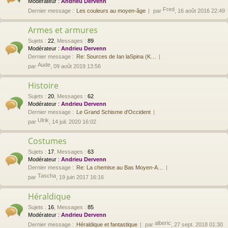
Modérateur :
Andrieu Dervenn
Fred
Dernier message :
Les couleurs au moyen-âge
par
, 16 août 2016 22:49
Armes et armures
Sujets
:
22
,
Messages
:
89
Modérateur :
Andrieu Dervenn
Dernier message :
Re: Sources de Ian laSpina (K…
Aude
par
, 09 août 2019 13:56
Histoire
Sujets
:
20
,
Messages
:
62
Modérateur :
Andrieu Dervenn
Dernier message :
Le Grand Schisme d'Occident
Ulrik
par
, 14 juil. 2020 16:02
Costumes
Sujets
:
17
,
Messages
:
63
Modérateur :
Andrieu Dervenn
Dernier message :
Re: La chemise au Bas Moyen-A…
Tascha
par
, 19 juin 2017 16:16
Héraldique
Sujets
:
16
,
Messages
:
85
Modérateur :
Andrieu Dervenn
alberic
Dernier message :
Héraldique et fantastique
par
, 27 sept. 2018 01:30