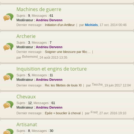
Machines de guerre
Sujets
:
9
,
Messages
:
61
Modérateur :
Andrieu Dervenn
Dernier message :
Initiation d'un Artilleur
par
Michiels
, 17 oct. 2014 00:46
Archerie
Sujets
:
3
,
Messages
:
7
Modérateur :
Andrieu Dervenn
Dernier message :
Soigner une blessure par flèc…
Bohemond
par
, 24 août 2013 13:35
Inquisition et engins de torture
Sujets
:
5
,
Messages
:
11
Modérateur :
Andrieu Dervenn
Tascha
Dernier message :
Re: les fillettes de louis XI
par
, 19 juin 2017 12:04
Chevaux
Sujets
:
12
,
Messages
:
61
Modérateur :
Andrieu Dervenn
Fred
Dernier message :
Epée + bouclier à cheval
par
, 27 avr. 2016 19:10
Artisanat
Sujets
:
8
,
Messages
:
30