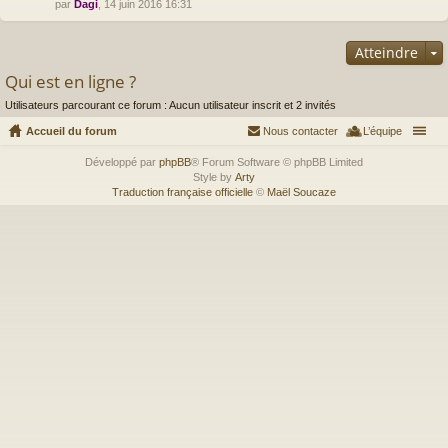
par
Dagi
, 14 juin 2016 16:31
Atteindre
Qui est en ligne ?
Utilisateurs parcourant ce forum : Aucun utilisateur inscrit et 2 invités
Accueil du forum
Nous contacter
L’équipe
Développé par
phpBB
® Forum Software © phpBB Limited
Style by
Arty
Traduction française officielle
©
Maël Soucaze