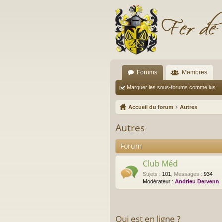
Forums
Membres
Marquer les sous-forums comme lus
Accueil du forum
Autres
Autres
Forum
Club Méd
Sujets
:
101
,
Messages
:
934
Modérateur :
Andrieu Dervenn
Qui est en ligne ?