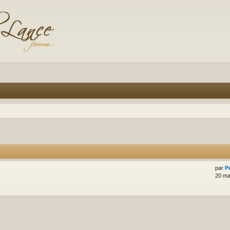
par
P
20 ma