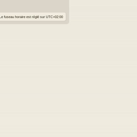
er
ni
er
m
Le fuseau horaire est réglé sur
UTC+02:00
e
s
s
a
g
e