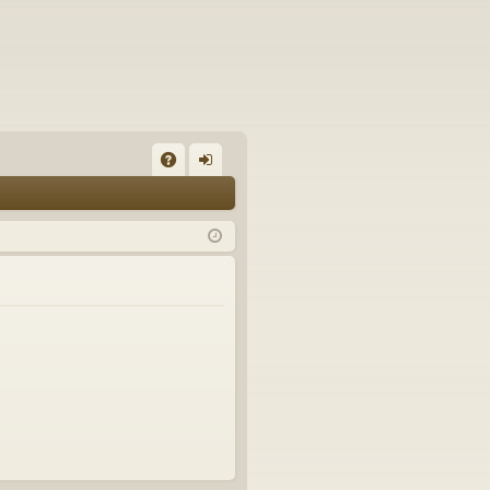
A
on
Q
ne
xi
on