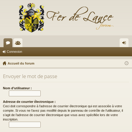
or
e
on
Connexion
u
m
ne
Accueil du forum
m
br
xi
Envoyer le mot de passe
s
es
on
Nom d’utilisateur :
Adresse de courrier électronique :
Ceci doit correspondre à l’adresse de courrier électronique qui est associée à votre
compte. Si vous ne l’avez pas modifié depuis le panneau de contrôle de l’utilisateur, il
s’agit de l’adresse de courrier électronique que vous avez spécifiée lors de votre
inscription.