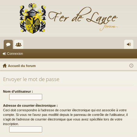
or
e
on
Connexion
u
m
ne
Accueil du forum
m
br
xi
Envoyer le mot de passe
s
es
on
Nom d’utilisateur :
Adresse de courrier électronique :
Ceci doit correspondre à l’adresse de courrier électronique qui est associée à votre
compte. Si vous ne l’avez pas modifié depuis le panneau de contrôle de l’utilisateur, il
s’agit de l’adresse de courrier électronique que vous avez spécifiée lors de votre
inscription.