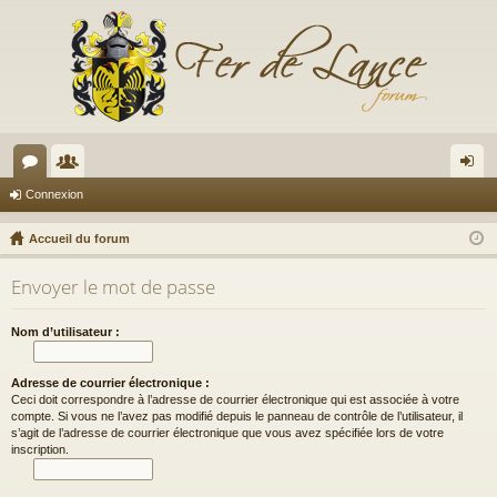
or
e
on
Connexion
u
m
ne
Accueil du forum
m
br
xi
Envoyer le mot de passe
s
es
on
Nom d’utilisateur :
Adresse de courrier électronique :
Ceci doit correspondre à l’adresse de courrier électronique qui est associée à votre
compte. Si vous ne l’avez pas modifié depuis le panneau de contrôle de l’utilisateur, il
s’agit de l’adresse de courrier électronique que vous avez spécifiée lors de votre
inscription.