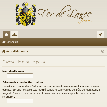
or
e
on
Connexion
u
m
ne
Accueil du forum
m
br
xi
Envoyer le mot de passe
s
es
on
Nom d’utilisateur :
Adresse de courrier électronique :
Ceci doit correspondre à l’adresse de courrier électronique qui est associée à votre
compte. Si vous ne l’avez pas modifié depuis le panneau de contrôle de l’utilisateur, il
s’agit de l’adresse de courrier électronique que vous avez spécifiée lors de votre
inscription.