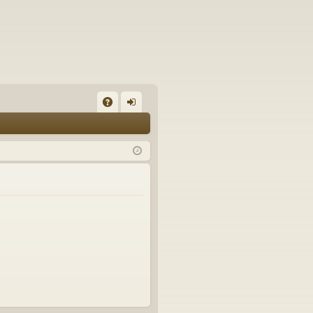
A
on
Q
ne
xi
on