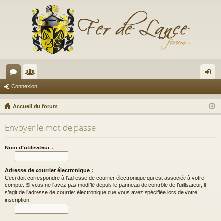
or
e
on
Connexion
u
m
ne
Accueil du forum
m
br
xi
Envoyer le mot de passe
s
es
on
Nom d’utilisateur :
Adresse de courrier électronique :
Ceci doit correspondre à l’adresse de courrier électronique qui est associée à votre
compte. Si vous ne l’avez pas modifié depuis le panneau de contrôle de l’utilisateur, il
s’agit de l’adresse de courrier électronique que vous avez spécifiée lors de votre
inscription.