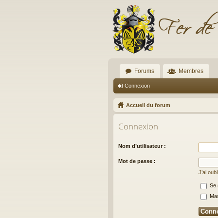
Forums
Membres
Connexion
Accueil du forum
Connexion
Nom d’utilisateur :
Mot de passe :
J’ai oub
Se 
Masq