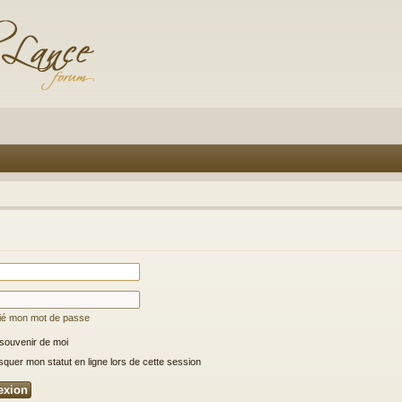
lié mon mot de passe
souvenir de moi
uer mon statut en ligne lors de cette session