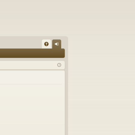
A
on
Q
ne
xi
on