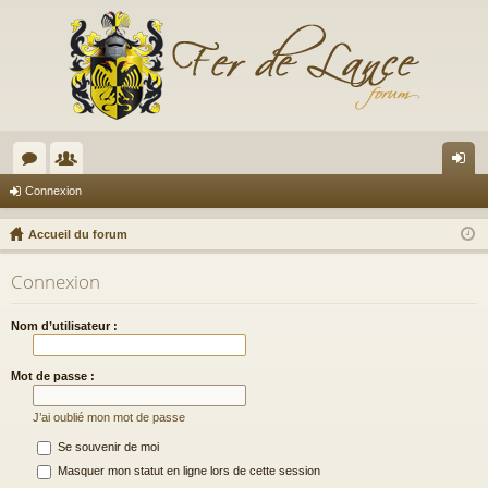
or
e
on
Connexion
u
m
ne
Accueil du forum
m
br
xi
Connexion
s
es
on
Nom d’utilisateur :
Mot de passe :
J’ai oublié mon mot de passe
Se souvenir de moi
Masquer mon statut en ligne lors de cette session