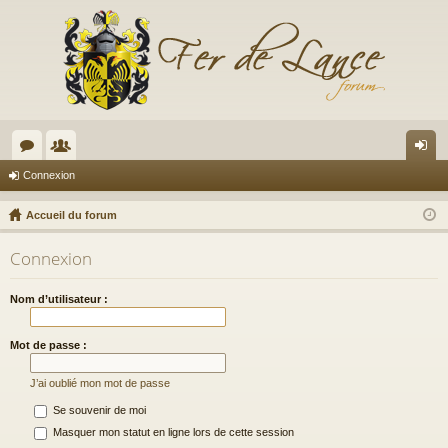
or
e
on
Connexion
u
m
ne
Accueil du forum
m
br
xi
Connexion
s
es
on
Nom d’utilisateur :
Mot de passe :
J’ai oublié mon mot de passe
Se souvenir de moi
Masquer mon statut en ligne lors de cette session