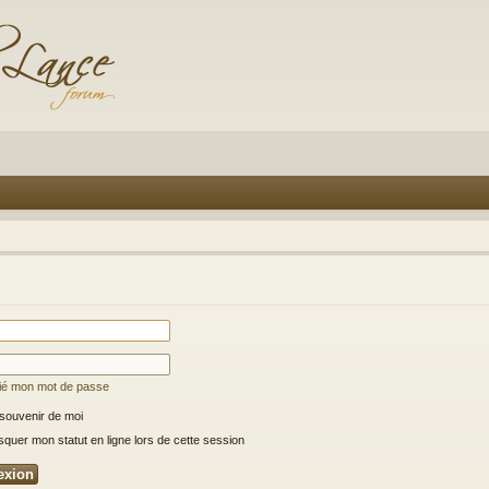
lié mon mot de passe
souvenir de moi
uer mon statut en ligne lors de cette session