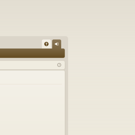
A
on
Q
ne
xi
on