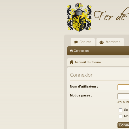
Forums
Membres
Connexion
Accueil du forum
Connexion
Nom d’utilisateur :
Mot de passe :
J’ai oub
Se 
Masq