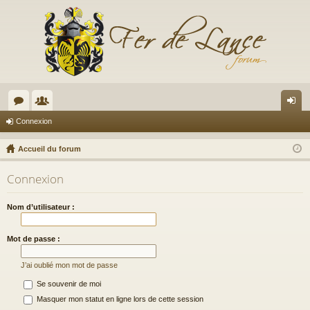
or
e
on
Connexion
u
m
ne
Accueil du forum
m
br
xi
Connexion
s
es
on
Nom d’utilisateur :
Mot de passe :
J’ai oublié mon mot de passe
Se souvenir de moi
Masquer mon statut en ligne lors de cette session