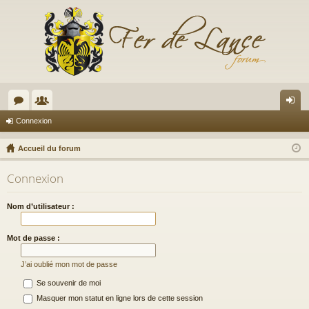
or
e
on
Connexion
u
m
ne
Accueil du forum
m
br
xi
Connexion
s
es
on
Nom d’utilisateur :
Mot de passe :
J’ai oublié mon mot de passe
Se souvenir de moi
Masquer mon statut en ligne lors de cette session