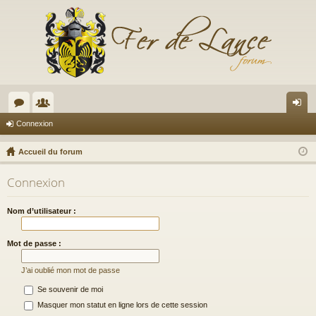
or
e
on
Connexion
u
m
ne
Accueil du forum
m
br
xi
Connexion
s
es
on
Nom d’utilisateur :
Mot de passe :
J’ai oublié mon mot de passe
Se souvenir de moi
Masquer mon statut en ligne lors de cette session