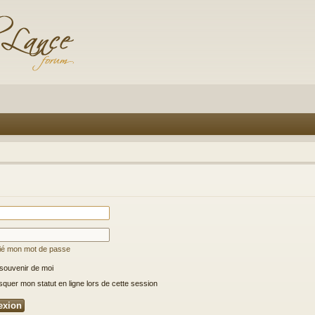
lié mon mot de passe
souvenir de moi
uer mon statut en ligne lors de cette session