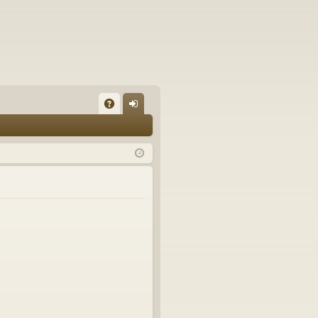
A
on
Q
ne
xi
on