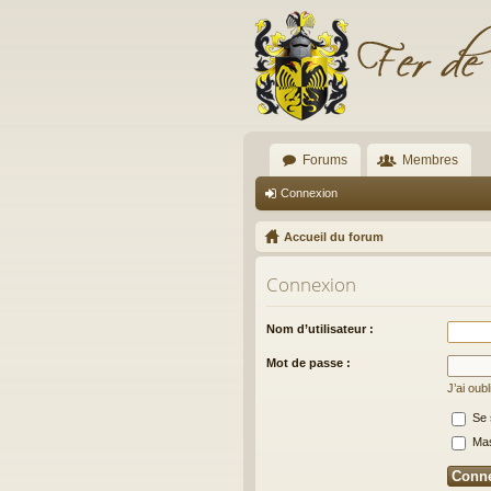
Forums
Membres
Connexion
Accueil du forum
Connexion
Nom d’utilisateur :
Mot de passe :
J’ai oub
Se 
Masq