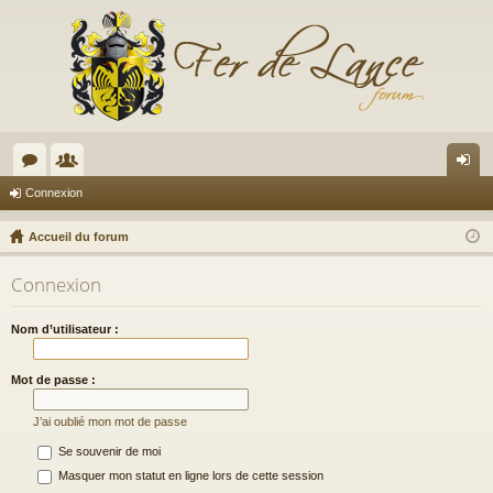
or
e
on
Connexion
u
m
ne
Accueil du forum
m
br
xi
Connexion
s
es
on
Nom d’utilisateur :
Mot de passe :
J’ai oublié mon mot de passe
Se souvenir de moi
Masquer mon statut en ligne lors de cette session