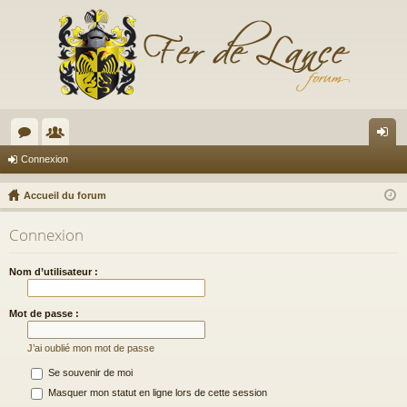
or
e
on
Connexion
u
m
ne
Accueil du forum
m
br
xi
Connexion
s
es
on
Nom d’utilisateur :
Mot de passe :
J’ai oublié mon mot de passe
Se souvenir de moi
Masquer mon statut en ligne lors de cette session