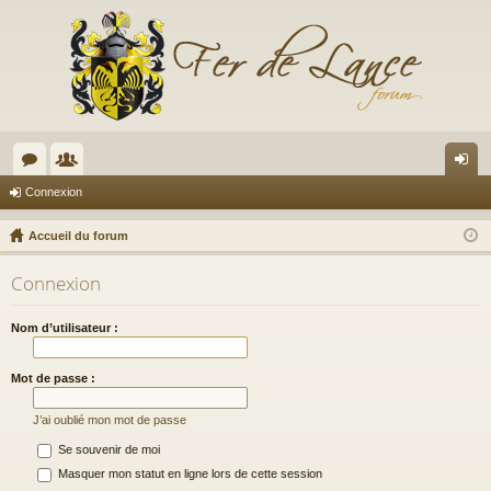
or
e
on
Connexion
u
m
ne
Accueil du forum
m
br
xi
Connexion
s
es
on
Nom d’utilisateur :
Mot de passe :
J’ai oublié mon mot de passe
Se souvenir de moi
Masquer mon statut en ligne lors de cette session