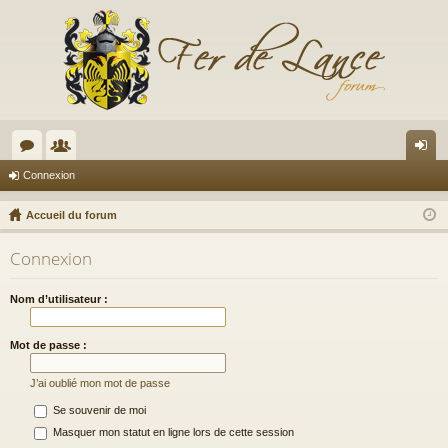
or
e
on
Connexion
u
m
ne
Accueil du forum
m
br
xi
Connexion
s
es
on
Nom d’utilisateur :
Mot de passe :
J’ai oublié mon mot de passe
Se souvenir de moi
Masquer mon statut en ligne lors de cette session