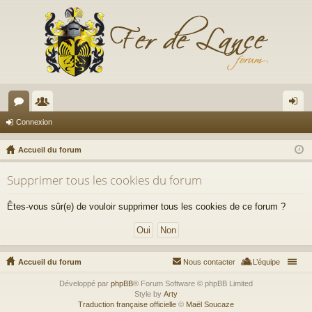
or
e
on
Connexion
u
m
ne
Accueil du forum
m
br
xi
Supprimer tous les cookies du forum
s
es
on
Êtes-vous sûr(e) de vouloir supprimer tous les cookies de ce forum ?
Accueil du forum
Nous contacter
L’équipe
Développé par
phpBB
® Forum Software © phpBB Limited
Style by
Arty
Traduction française officielle
©
Maël Soucaze