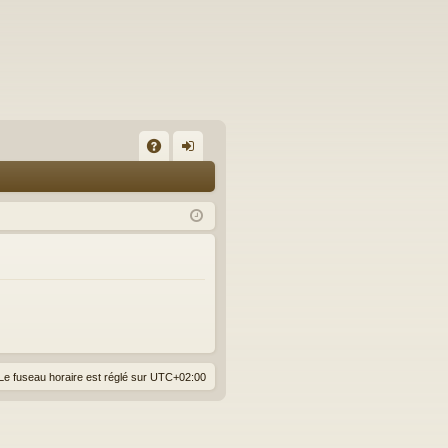
A
on
Q
ne
xi
on
Le fuseau horaire est réglé sur
UTC+02:00