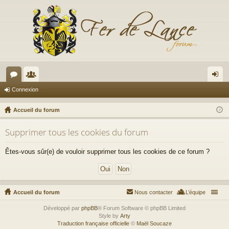
or
e
on
Connexion
u
m
ne
Accueil du forum
m
br
xi
Supprimer tous les cookies du forum
s
es
on
Êtes-vous sûr(e) de vouloir supprimer tous les cookies de ce forum ?
Accueil du forum
Nous contacter
L’équipe
Développé par
phpBB
® Forum Software © phpBB Limited
Style by
Arty
Traduction française officielle
©
Maël Soucaze