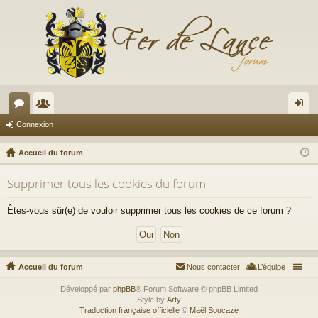
or
e
on
Connexion
u
m
ne
Accueil du forum
m
br
xi
Supprimer tous les cookies du forum
s
es
on
Êtes-vous sûr(e) de vouloir supprimer tous les cookies de ce forum ?
Accueil du forum
Nous contacter
L’équipe
Développé par
phpBB
® Forum Software © phpBB Limited
Style by
Arty
Traduction française officielle
©
Maël Soucaze