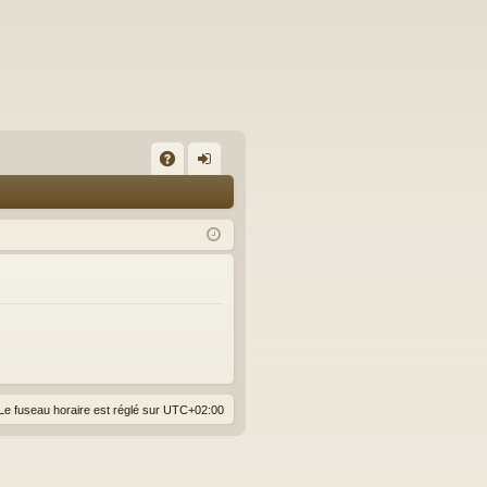
A
on
Q
ne
xi
on
Le fuseau horaire est réglé sur
UTC+02:00