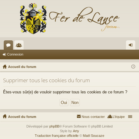
or
e
on
Connexion
u
m
ne
Accueil du forum
m
br
xi
Supprimer tous les cookies du forum
s
es
on
Êtes-vous sûr(e) de vouloir supprimer tous les cookies de ce forum ?
Accueil du forum
Nous contacter
L’équipe
Développé par
phpBB
® Forum Software © phpBB Limited
Style by
Arty
Traduction française officielle
©
Maël Soucaze