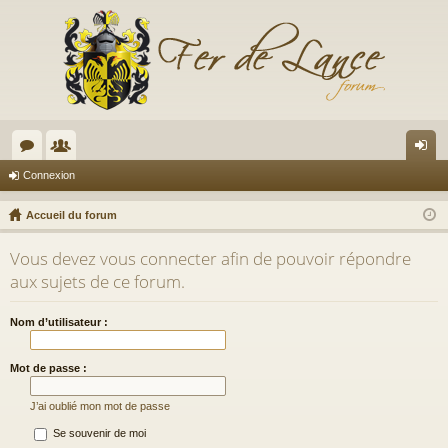
or
e
on
Connexion
u
m
ne
Accueil du forum
m
br
xi
Vous devez vous connecter afin de pouvoir répondre
s
es
on
aux sujets de ce forum.
Nom d’utilisateur :
Mot de passe :
J’ai oublié mon mot de passe
Se souvenir de moi