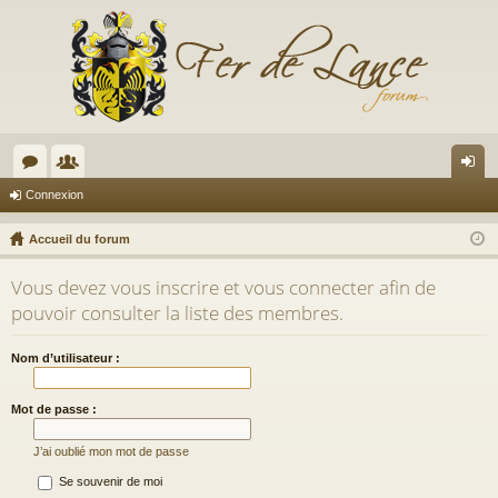
or
e
on
Connexion
u
m
ne
Accueil du forum
m
br
xi
Vous devez vous inscrire et vous connecter afin de
s
es
on
pouvoir consulter la liste des membres.
Nom d’utilisateur :
Mot de passe :
J’ai oublié mon mot de passe
Se souvenir de moi