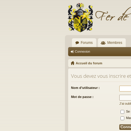
Forums
Membres
Connexion
Accueil du forum
Vous devez vous inscrire e
Nom d’utilisateur :
Mot de passe :
J’ai oub
Se 
Masq