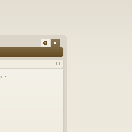
A
on
Q
ne
xi
bres.
on