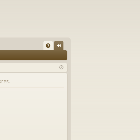
A
on
Q
ne
xi
bres.
on