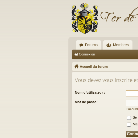
Forums
Membres
Connexion
Accueil du forum
Vous devez vous inscrire e
Nom d’utilisateur :
Mot de passe :
J’ai oub
Se 
Masq